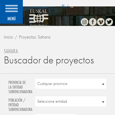
">
ES
/
EU
Instagram
Facebook
Vimeo
Twitte
MENÚ
Inicio
Proyectos: Sahara
SAHARA
Buscador de proyectos
PROVINCIA DE
LA ENTIDAD
SUBVENCIONADORA
POBLACIÓN /
ENTIDAD
SUBVENCIONADORA