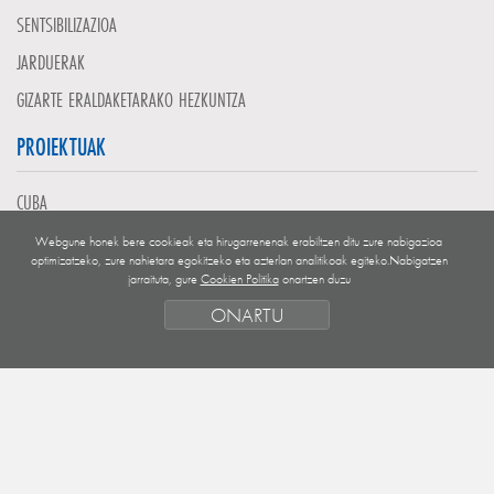
SENTSIBILIZAZIOA
JARDUERAK
GIZARTE ERALDAKETARAKO HEZKUNTZA
PROIEKTUAK
CUBA
EL SALVADOR
Webgune honek bere cookieak eta hirugarrenenak erabiltzen ditu zure nabigazioa
optimizatzeko, zure nahietara egokitzeko eta azterlan analitikoak egiteko.Nabigatzen
GUATEMALA
jarraituta, gure
Cookien Politika
onartzen duzu
NICARAGUA
ONARTU
MENDEBALDEKO SAHARA
EUROPA
HONDURAS
FINANTZAKETA EGOERA