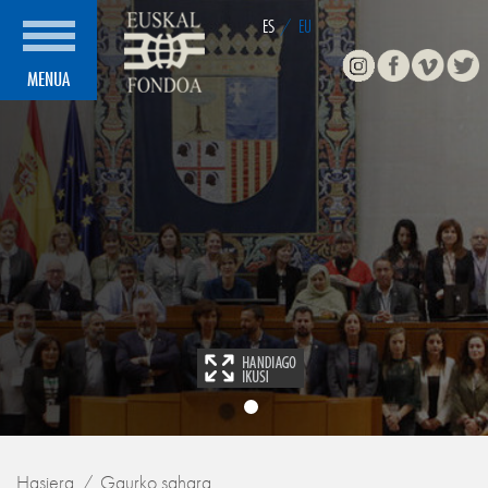
ES
/
EU
Instagram
Facebook
Vimeo
Twitte
MENUA
Hasiera
Gaurko sahara