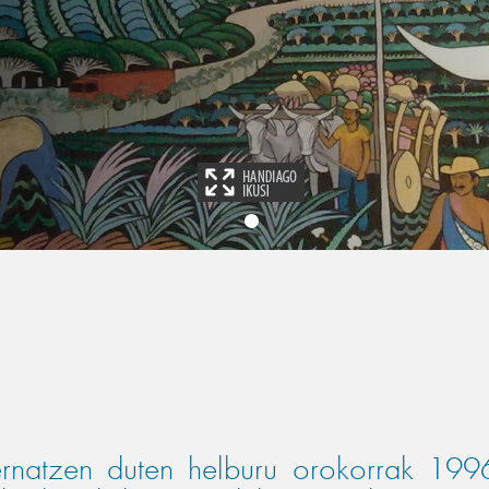
rnatzen duten helburu orokorrak 1996a