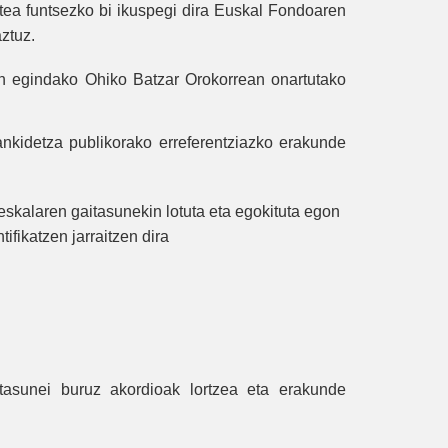
atea funtsezko bi ikuspegi dira Euskal Fondoaren
ztuz.
on egindako Ohiko Batzar Orokorrean onartutako
nkidetza publikorako erreferentziazko erakunde
skalaren gaitasunekin lotuta eta egokituta egon
fikatzen jarraitzen dira
ntasunei buruz akordioak lortzea eta erakunde