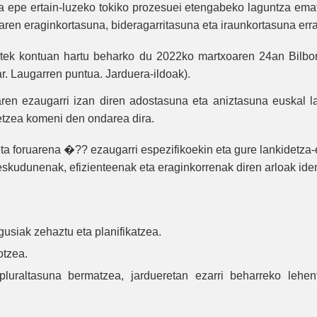
eta epe ertain-luzeko tokiko prozesuei etengabeko laguntza em
zaren eraginkortasuna, bideragarritasuna eta iraunkortasuna erra
batek kontuan hartu beharko du 2022ko martxoaren 24an Bilb
. Laugarren puntua. Jarduera-ildoak).
en ezaugarri izan diren adostasuna eta aniztasuna euskal la
etzea komeni den ondarea dira.
a foruarena �?? ezaugarri espezifikoekin eta gure lankidetza-e
kudunenak, efizienteenak eta eraginkorrenak diren arloak identi
usiak zehaztu eta planifikatzea.
otzea.
pluraltasuna bermatzea, jardueretan ezarri beharreko lehe
.