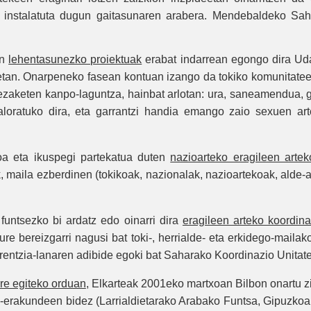
o instalatuta dugun gaitasunaren arabera. Mendebaldeko Sah
en
lehentasunezko proiektuak
erabat indarrean egongo dira Ud
an. Onarpeneko fasean kontuan izango da tokiko komunitateen 
zaketen kanpo-laguntza, hainbat arlotan: ura, saneamendua, g
baloratuko dira, eta garrantzi handia emango zaio sexuen 
koa eta ikuspegi partekatua duten
nazioarteko eragileen artek
 maila ezberdinen (tokikoak, nazionalak, nazioartekoak, alde-
funtsezko bi ardatz edo oinarri dira
eragileen arteko koordina
ure bereizgarri nagusi bat toki-, herrialde- eta erkidego-maila
erentzia-lanaren adibide egoki bat Saharako Koordinazio Unitat
rre egiteko orduan
, Elkarteak 2001eko martxoan Bilbon onartu zit
io-erakundeen bidez (Larrialdietarako Arabako Funtsa, Gipuzko