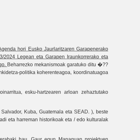
Agenda hori Eusko Jaurlaritzaren Garapenerako
o 3/2024 Legean eta Garapen Iraunkorrerako eta
ago.
Beharrezko mekanismoak garatuko ditu �??
nkidetza-politika koherenteagoa, koordinatuagoa
oinarritua, esku-hartzearen arloan zehaztutako
 Salvador, Kuba, Guatemala eta SEAD. ), beste
adi eta harreman historikoak eta / edo kulturalak
da erabaki hau. Gaur egun Managuan proiektuen