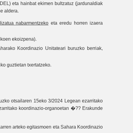
UDEL) eta hainbat ekimen bultzatuz (jardunaldiak
e aldera.
lizatua nabarmentzeko
eta eredu horren izaera
zkoen ekoizpena).
aharako Koordinazio Unitateari buruzko berriak,
ko guztietan txertatzeko.
uruzko otsailaren 15eko 3/2024 Legean ezarritako
n ezarritako koordinazio-organoetan �?? Erakunde
lkarren arteko egitasmoen eta Sahara Koordinazio