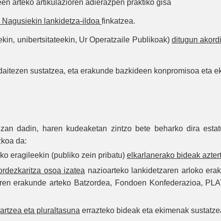
een arteko artikulazioren adierazpen praktiko gisa
ar Nagusiekin lankidetza-ildoa
finkatzea.
n, unibertsitateekin, Ur Operatzaile Publikoak)
ditugun akord
aitezen sustatzea, eta erakunde bazkideen konpromisoa eta ek
izan dadin, haren kudeaketan zintzo bete beharko dira estat
zkoa da:
ko eragileekin (publiko zein pribatu)
elkarlanerako bideak azter
ordezkaritza osoa izatea
nazioarteko lankidetzaren arloko era
aren erakunde arteko Batzordea, Fondoen Konfederazioa, P
artzea eta pluraltasuna
errazteko bideak eta ekimenak sustatze