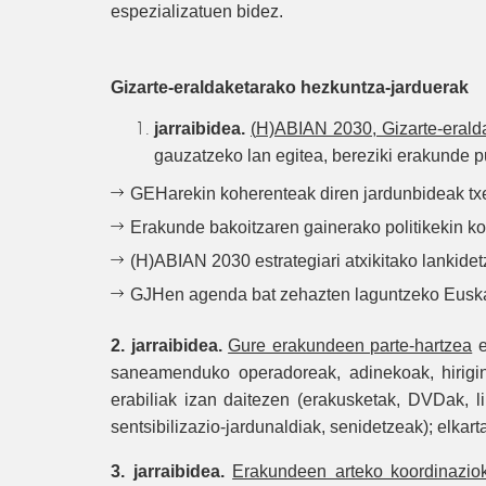
espezializatuen bidez.
Gizarte-eraldaketarako hezkuntza-jarduerak
jarraibidea.
(
H)ABIAN 2030, Gizarte-eralda
gauzatzeko lan egitea, bereziki erakunde p
GEHarekin koherenteak diren jardunbideak tx
Erakunde bakoitzaren gainerako politikekin k
(H)ABIAN 2030 estrategiari atxikitako lankid
GJHen agenda bat zehazten laguntzeko Euskadi
2. jarraibidea.
Gure erakundeen parte-hartzea
e
saneamenduko operadoreak, adinekoak, hirigint
erabiliak izan daitezen (erakusketak, DVDak, l
sentsibilizazio-jardunaldiak, senidetzeak); elka
3. jarraibidea.
Erakundeen arteko koordinaziok