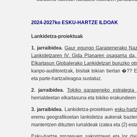
2024-2027ko ESKU-HARTZE ILDOAK
Lankidetza-proiektuak
1. jarraibidea.
Gaur egungo Garapenerako Nazio
Lankidetzaren IV. Gida Planaren osagarria da,
Elkartasun Globalerako Lankidetzari buruzko ot
kanpo-auditoretzak, bisitak tokian bertan �?? 
eta parte-hartzaileagoa sustatuz.
2. jarraibidea.
Tokiko garapeneko estrategia 
herrialdeetan elkartasuna eta tokiko erakundeen
3. jarraibidea.
Lankidetza-proiektuen
esku-hart
eremu geografikoetan lankidetza aukerak baztertu
mantentzen dituzten lurraldeak izatea eta (2) est
Esku-hartze prozesuen sakontzeari eta lor da