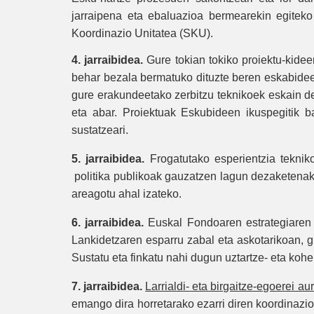
jarraipena eta ebaluazioa bermearekin egitek
Koordinazio Unitatea (SKU).
4. jarraibidea.
Gure tokian tokiko proiektu-kide
behar bezala bermatuko dituzte beren eskabideet
gure erakundeetako zerbitzu teknikoek eskain de
eta abar. Proiektuak Eskubideen ikuspegitik 
sustatzeari.
5. jarraibidea.
Frogatutako esperientzia tekni
politika publikoak gauzatzen lagun dezaketenak,
areagotu ahal izateko.
6. jarraibidea.
Euskal Fondoaren estrategiaren 
Lankidetzaren esparru zabal eta askotarikoan, g
Sustatu eta finkatu nahi dugun uztartze- eta koh
7. jarraibidea.
Larrialdi- eta birgaitze-egoerei au
emango dira horretarako ezarri diren koordinaz