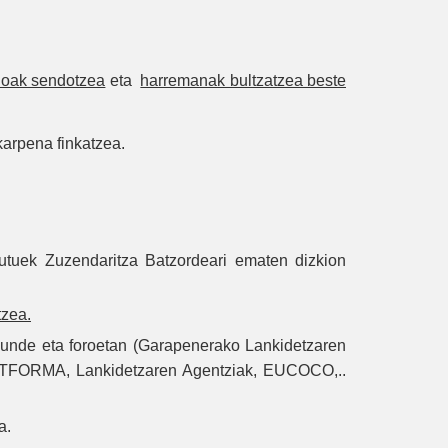
ioak sendotzea
eta
harremanak bultzatzea beste
arpena finkatzea.
utuek Zuzendaritza Batzordeari ematen dizkion
tzea.
kunde eta foroetan (Garapenerako Lankidetzaren
LATFORMA, Lankidetzaren Agentziak, EUCOCO,..
a.