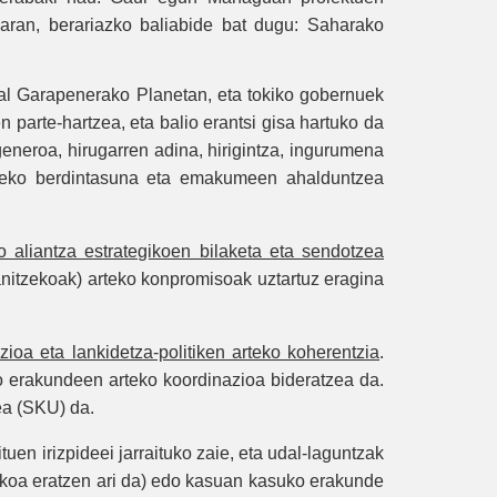
aran, berariazko baliabide bat dugu: Saharako
al Garapenerako Planetan, eta tokiko gobernuek
parte-hartzea, eta balio erantsi gisa hartuko da
eneroa, hirugarren adina, hirigintza, ingurumena
arteko berdintasuna eta emakumeen ahalduntzea
o aliantza estrategikoen bilaketa eta sendotzea
anitzekoak) arteko konpromisoak uztartuz eragina
zioa eta lankidetza-politiken arteko koherentzia
.
ko erakundeen arteko koordinazioa bideratzea da.
ea (SKU) da.
uen irizpideei jarraituko zaie, eta udal-laguntzak
akoa eratzen ari da) edo kasuan kasuko erakunde