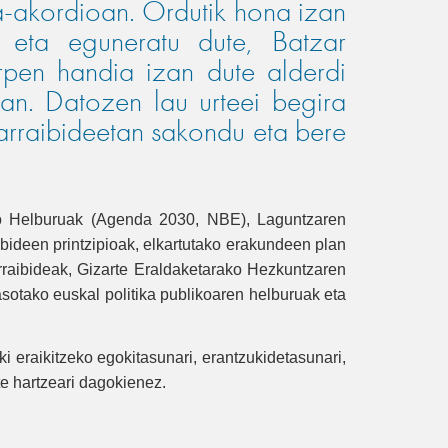
ra-akordioan. Ordutik hona izan
u eta eguneratu dute, Batzar
rpen handia izan dute alderdi
ean. Datozen lau urteei begira
rraibideetan sakondu eta bere
iko Helburuak (Agenda 2030, NBE), Laguntzaren
ideen printzipioak, elkartutako erakundeen plan
arraibideak, Gizarte Eraldaketarako Hezkuntzaren
sotako euskal politika publikoaren helburuak eta
i eraikitzeko egokitasunari, erantzukidetasunari,
e hartzeari dagokienez.