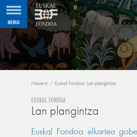
ES
/
EU
MENUA
Hasiera
Euskal Fondoa: Lan plangintza
EUSKAL FONDOA
Lan plangintza
Euskal Fondoa elkartea gobe