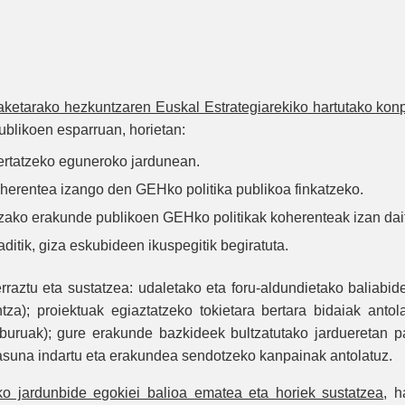
ketarako hezkuntzaren Euskal Estrategiarekiko hartutako kon
ublikoen esparruan, horietan:
ertatzeko eguneroko jardunean.
oherentea izango den GEHko politika publikoa finkatzeko.
etzako erakunde publikoen GEHko politikak koherenteak izan dai
tik, giza eskubideen ikuspegitik begiratuta.
rraztu eta sustatzea: udaletako eta foru-aldundietako baliabid
za); proiektuak egiaztatzeko tokietara bertara bidaiak antol
iburuak); gure erakunde bazkideek bultzatutako jardueretan pa
rtasuna indartu eta erakundea sendotzeko kanpainak antolatuz.
o jardunbide egokiei balioa ematea eta horiek sustatzea
, h