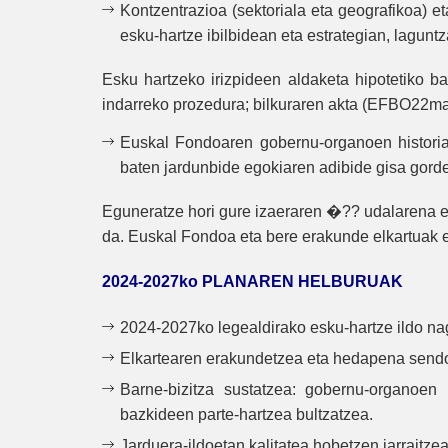
Kontzentrazioa (sektoriala eta geografikoa) 
esku-hartze ibilbidean eta estrategian, lagunt
Esku hartzeko irizpideen aldaketa hipotetiko 
indarreko prozedura; bilkuraren akta (EFBO22mar
Euskal Fondoaren gobernu-organoen historiar
baten jardunbide egokiaren adibide gisa gord
Eguneratze hori gure izaeraren �?? udalarena et
da. Euskal Fondoa eta bere erakunde elkartuak es
2024-2027ko PLANAREN HELBURUAK
2024-2027ko legealdirako esku-hartze ildo nag
Elkartearen erakundetzea eta hedapena send
Barne-bizitza sustatzea: gobernu-organoen 
bazkideen parte-hartzea bultzatzea.
Jarduera-ildoetan kalitatea hobetzen jarraitzea