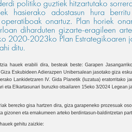
erdi politiko guztiek hitzartutako sorre
ek hasierako adostasun hura berrit
 operatiboak onartuz. Plan horiek ona
arloan diharduten gizarte-eragileen art
ko 2020-2023ko Plan Estrategikoaren ja
hi ditu.
ntzia hauek erabili dira, besteak beste: Garapen Jasangarr
 Giza Eskubideen Adierazpen Unibersalean jasotako giza eskub
rako Lankidetzaren IV. Gida Planetik (luzatua) eratorritako j
ari eta Elkartasunari buruzko otsailaren 15eko 3/2024 Legean ja
riak berezko gisa hartzen dira, giza garapeneko prozesuak osok
 eta gizonen eta emakumeen arteko berdintasun-baldintzetan part
 hauek gehitu zaizkie: