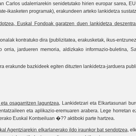
San Carlos udalerriarekin senidetutako hirien europar sarea, E
itate-ikasketen programak), erakundeen arteko lankidetza sustatz
ndotzea, Euskal Fondoak garatzen duen lankidetza deszentra
nalak kontratuko dira (publizitatea, erakusketak, ikus-entzune
b orria, jardueren memoria, aldizkako informazio-buletina, S
a erakunde bazkideek egiten dituzten lankidetza-jarduera publi
eta osagarritzen laguntzea
, Lankidetzari eta Elkartasunari b
rientatzaileen eta aplikazio-eremuaren arabera. Lege horreta
erako Euskal Kontseiluan �?? aktiboki parte hartzea.
al Agentziarekin elkarlanerako ildo iraunkor bat sendotzea
, e