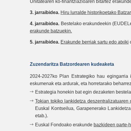
Unitatearen ko-finantziazioaren bitartez erakund
3. jarraibidea
.
Hiru lurralde historikoetako Batz
4. jarraibidea.
Bestelako erakundeekin (EUDELeki
erakunde batzuekin.
5. jarraibidea.
Erakunde berriak sartu edo atxiki
d
Zuzendaritza Batzordearen kudeaketa
2024-2027ko Plan Estrategiko hau egingarria 
eskumenak eta ardurak, eta horretarako beharre
Estrategia honekin bat egin dezaketen bestela
Tokian tokiko lankidetza deszentralizatuaren 
Euskal Kontseilua, Garapenerako Lankidetz
etab.).
Euskal Fondoako erakunde
bazkideen parte-h