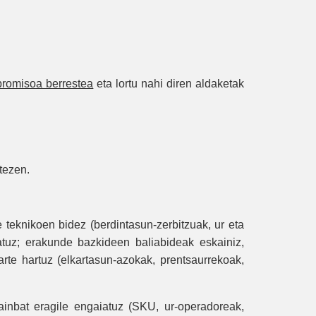
promisoa berrestea
eta lortu nahi diren aldaketak
tezen.
e teknikoen bidez (berdintasun-zerbitzuak, ur eta
atuz; erakunde bazkideen baliabideak eskainiz,
rte hartuz (elkartasun-azokak, prentsaurrekoak,
ainbat eragile engaiatuz (SKU, ur-operadoreak,