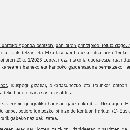
arteko Agenda osatzen joan diren printzipioei lotuta dago. 
 eta Lankidetzari eta Elkartasunari buruzko otsailaren 15ek
sailaren 20ko 1/2023 Legean ezarritako jarduera-esparruan d
Elkartearen barneko eta kanpoko gardentasuna bermatzeko, la
bat
, ikuspegi gizatiar, elkartasunezko eta iraunkor batean 
 arteko hartu-emana sustatze aldera.
zeak eremu geografiko
hauetan gauzatuko dira: Nikaragua, El
 gabe, betiere funtsezko bi irizpide kontuan hartuta: (1) Eusk
aturik gabeko nazioak izatea.
itekeen eraginari lotzen zaizkion irizpideetan oinarritzen 