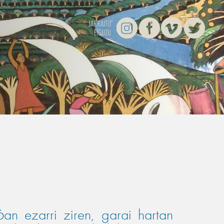
Instagram
Facebook
Vimeo
Twitter
JARRAITU
EIGUZU
n ezarri ziren, garai hartan