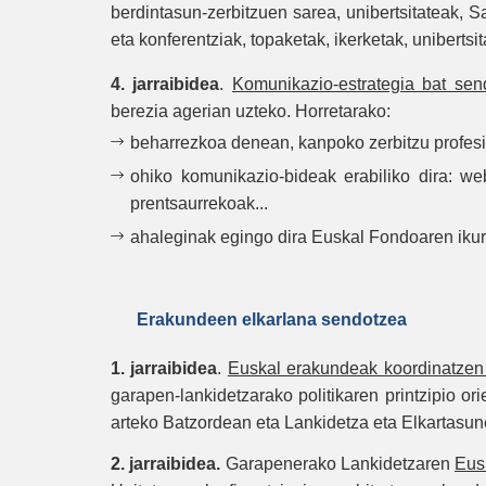
berdintasun-zerbitzuen sarea, unibertsitateak, 
eta konferentziak, topaketak, ikerketak, uniberts
4. jarraibidea
.
Komunikazio-estrategia bat se
berezia agerian uzteko. Horretarako:
beharrezkoa denean, kanpoko zerbitzu profesio
ohiko komunikazio-bideak erabiliko dira: we
prentsaurrekoak...
ahaleginak egingo dira Euskal Fondoaren ikurr
Erakundeen elkarlana sendotzea
1. jarraibidea
.
Euskal erakundeak koordinatzen 
garapen-lankidetzarako politikaren printzipio o
arteko Batzordean eta Lankidetza eta Elkartasun
2. jarraibidea.
Garapenerako Lankidetzaren
Eusk