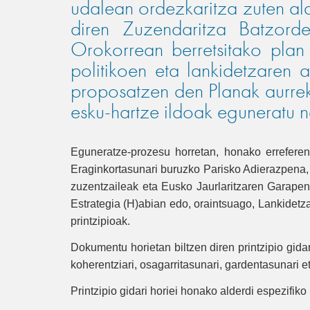
udalean ordezkaritza zuten ald
diren Zuzendaritza Batzorde
Orokorrean berretsitako plan
politikoen eta lankidetzaren 
proposatzen den Planak aurre
esku-hartze ildoak eguneratu na
Eguneratze-prozesu horretan, honako errefere
Eraginkortasunari buruzko Parisko Adierazpena,
zuzentzaileak eta Eusko Jaurlaritzaren Garapene
Estrategia (H)abian edo, oraintsuago, Lankidetz
printzipioak.
Dokumentu horietan biltzen diren printzipio gida
koherentziari, osagarritasunari, gardentasunari
Printzipio gidari horiei honako alderdi espezifiko