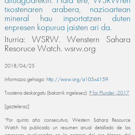
altuagoarekin. Hala ere, WSRWren
txostenaren arabera, nazioartean
mineral hau inportatzen duten
enpresen kopurua jaisten ari da.
Iturria: WSRW. Wenstern Sahara
Resoruce Watch. wsrw.org
2018/04/25
Informazio gehiago:
http://wsrw.org/a105x4159
Txostena deskargatu (bakarrik ingelesez):
P for Plunder -2017
[gazteleraz]
“Por quinto año consecutivo, Western Sahara Resource
Watch ha publicado un resumen anual detallado de las
empresas involucradas en la compra del oro blanco del