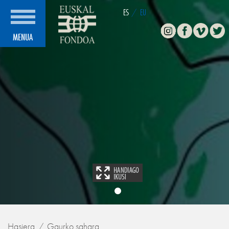
ES
/
EU
Instagram
Facebook
Vimeo
Twitte
MENUA
Hasiera
Gaurko sahara