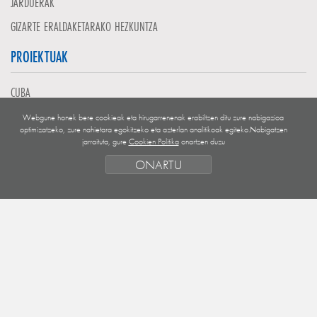
JARDUERAK
GIZARTE ERALDAKETARAKO HEZKUNTZA
PROIEKTUAK
CUBA
EL SALVADOR
Webgune honek bere cookieak eta hirugarrenenak erabiltzen ditu zure nabigazioa
optimizatzeko, zure nahietara egokitzeko eta azterlan analitikoak egiteko.Nabigatzen
GUATEMALA
jarraituta, gure
Cookien Politika
onartzen duzu
NICARAGUA
ONARTU
MENDEBALDEKO SAHARA
EUROPA
HONDURAS
FINANTZAKETA EGOERA
KUDEAKETA ERAK ETA IRIZPIDEAK
LEHENTASUN GEOGRAFIKOAK