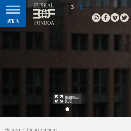
ES
/
EU
Instagram
Facebook
Vimeo
Twitte
MENUA
Hasiera
Gaurko sahara