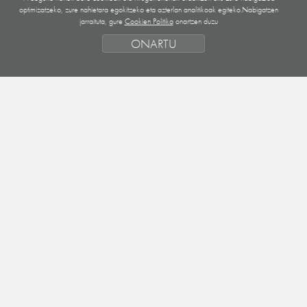
optimizatzeko, zure nahietara egokitzeko eta azterlan analitikoak egiteko.Nabigatzen
GUATEMALA
jarraituta, gure
Cookien Politika
onartzen duzu
NICARAGUA
ONARTU
MENDEBALDEKO SAHARA
EUROPA
HONDURAS
FINANTZAKETA EGOERA
KUDEAKETA ERAK ETA IRIZPIDEAK
LEHENTASUN GEOGRAFIKOAK
SAHARA
HELBURUAK
JARDUERAK
ERAKUNDEAK