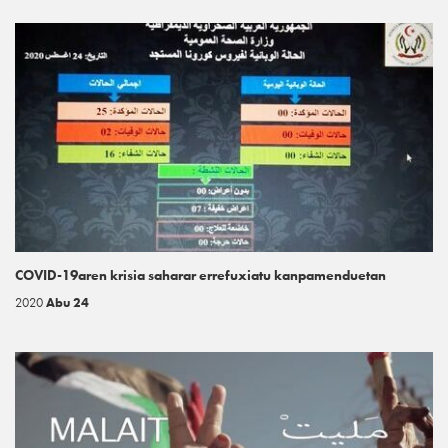
COVID-19aren krisia saharar errefuxiatu kanpamenduetan
2020
Abu 24