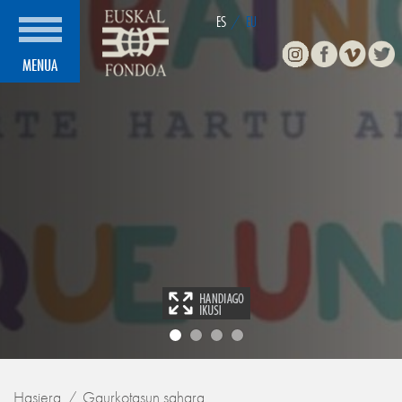
ES
/
EU
Instagram
Facebook
Vimeo
Twitte
MENUA
Hasiera
Gaurkotasun sahara