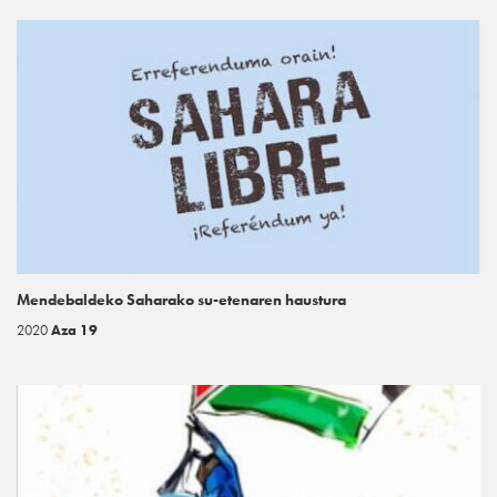
Mendebaldeko Saharako su-etenaren haustura
2020
Aza 19