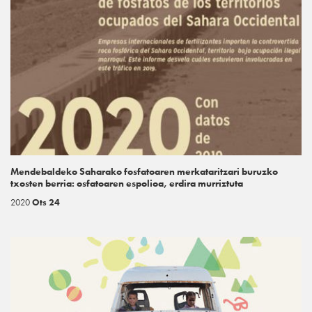
Mendebaldeko Saharako fosfatoaren merkataritzari buruzko
txosten berria: osfatoaren espolioa, erdira murriztuta
2020
Ots 24