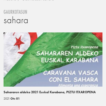
GAURKOTASUN
sahara
Sahararen aldeko 2021 Euskal Karabana, PIZTU ITXAROPENA
2021
Ots 01