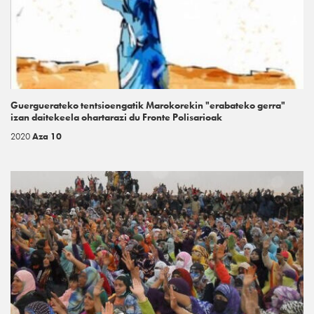
Guerguerateko tentsioengatik Marokorekin "erabateko gerra"
izan daitekeela ohartarazi du Fronte Polisarioak
2020
Aza 10