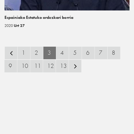
Espainiako Estatuko ordezkari berria
2020
Urt 27
1
2
3
4
5
6
7
8
9
10
11
12
13