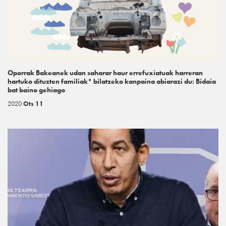
Oporrak Bakeanek udan saharar haur errefuxiatuak harreran
hartuko dituzten familiak* bilatzeko kanpaina abiarazi du: Bidaia
bat baino gehiago
2020
Ots 11