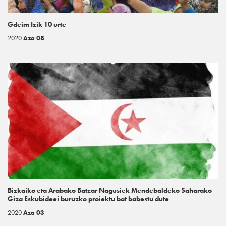
Gdeim Izik 10 urte
2020
Aza 08
Bizkaiko eta Arabako Batzar Nagusiek Mendebaldeko Saharako
Giza Eskubideei buruzko proiektu bat babestu dute
2020
Aza 03