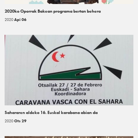
2020ko Oporrak Bakean programa bertan behera
2020
Api 06
Sahararen aldeko 16. Euskal karabana abian da
2020
Ots 29