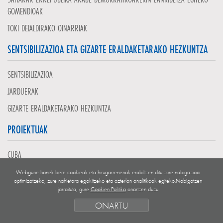
GOMENDIOAK
TOKI DEIALDIRAKO OINARRIAK
SENTSIBILIZAZIOA ETA GIZARTE ERALDAKETARAKO HEZKUNTZA
SENTSIBILIZAZIOA
JARDUERAK
GIZARTE ERALDAKETARAKO HEZKUNTZA
PROIEKTUAK
CUBA
EL SALVADOR
Webgune honek bere cookieak eta hirugarrenenak erabiltzen ditu zure nabigazioa
optimizatzeko, zure nahietara egokitzeko eta azterlan analitikoak egiteko.Nabigatzen
GUATEMALA
jarraituta, gure
Cookien Politika
onartzen duzu
NICARAGUA
ONARTU
MENDEBALDEKO SAHARA