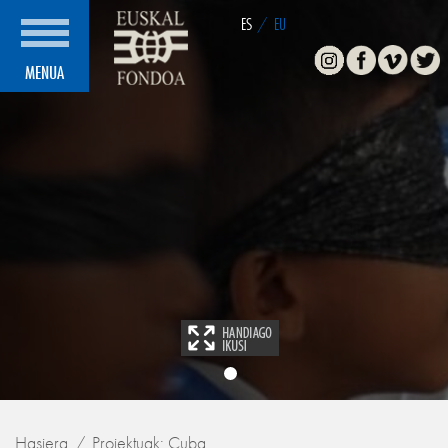
ES
/
EU
Instagram
Facebook
Vimeo
Twitte
MENUA
Hasiera
Proiektuak: Cuba