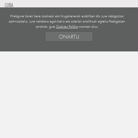
CUBA
EL SALVADOR
Webgune honek bere cookieak eta hirugarrenenak erabiltzen ditu zure nabigazioa
optimizatzeko, zure nahietara egokitzeko eta azterlan analitikoak egiteko.Nabigatzen
GUATEMALA
jarraituta, gure
Cookien Politika
onartzen duzu
NICARAGUA
ONARTU
MENDEBALDEKO SAHARA
EUROPA
HONDURAS
FINANTZAKETA EGOERA
KUDEAKETA ERAK ETA IRIZPIDEAK
LEHENTASUN GEOGRAFIKOAK
SAHARA
HELBURUAK