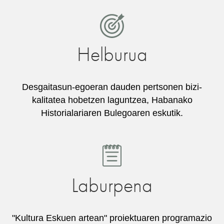
Helburua
Desgaitasun-egoeran dauden pertsonen bizi-
kalitatea hobetzen laguntzea, Habanako
Historialariaren Bulegoaren eskutik.
Laburpena
"Kultura Eskuen artean" proiektuaren programazio