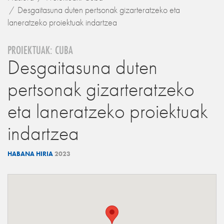
Desgaitasuna duten pertsonak gizarteratzeko eta
laneratzeko proiektuak indartzea
PROIEKTUAK: CUBA
Desgaitasuna duten
pertsonak gizarteratzeko
eta laneratzeko proiektuak
indartzea
HABANA HIRIA
2023