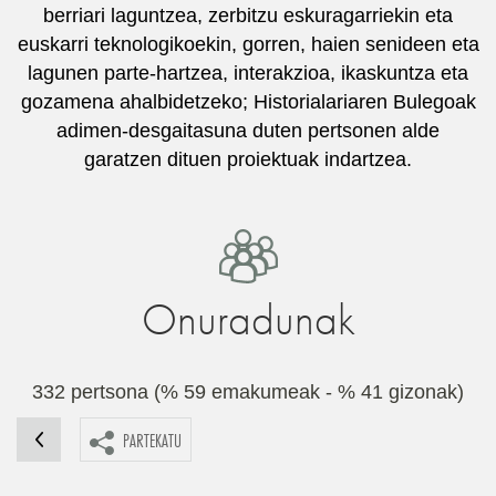
berriari laguntzea, zerbitzu eskuragarriekin eta
euskarri teknologikoekin, gorren, haien senideen eta
lagunen parte-hartzea, interakzioa, ikaskuntza eta
gozamena ahalbidetzeko; Historialariaren Bulegoak
adimen-desgaitasuna duten pertsonen alde
garatzen dituen proiektuak indartzea.
Onuradunak
332 pertsona (% 59 emakumeak - % 41 gizonak)
PARTEKATU