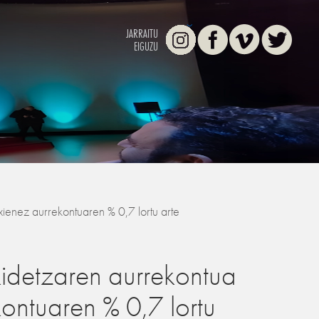
Instagram
Facebook
Vimeo
Twitter
JARRAITU
EIGUZU
enez aurrekontuaren % 0,7 lortu arte
idetzaren aurrekontua
ontuaren % 0,7 lortu