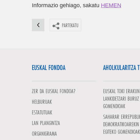
Informazio gehiago, sakatu
HEMEN
PARTEKATU
EUSKAL FONDOA
AHOLKULARITZA 
ZER DA EUSKAL FONDOA?
EUSKAL TOKI ERAKUN
LANKIDETZARI BURUZ
HELBURUAK
GOMENDIOAK
ESTATUTUAK
SAHARAR ERREPUBLI
LAN PLANGINTZA
DEMOKRATIKOAREKIN 
EGITEKO GOMENDIOAK
ORGANIGRAMA