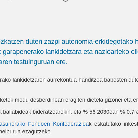
ezkatzen duten zazpi autonomia-erkidegotako h
at garapenerako lankidetzara eta nazioarteko el
aren testuinguruan ere.
erako lankidetzaren aurrekontua handitzea babesten dut
ketek modu desberdinean eragiten dietela gizonei eta 
baliabideak bideratzearekin, eta % 56 2030ean % 0,7ra i
rtasunerako Fondoen Konfederazioa
k eskatutako inkes
o helburua ezagutzeko
.