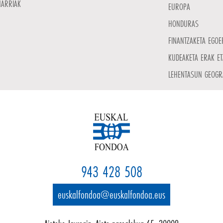
NARRIAK
EUROPA
HONDURAS
FINANTZAKETA EGOE
KUDEAKETA ERAK ET
LEHENTASUN GEOGR
943 428 508
euskalfondoa@euskalfondoa.eus