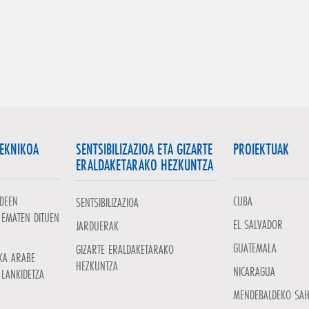
TEKNIKOA
SENTSIBILIZAZIOA ETA GIZARTE
PROIEKTUAK
ERALDAKETARAKO HEZKUNTZA
DEEN
CUBA
SENTSIBILIZAZIOA
 EMATEN DITUEN
EL SALVADOR
JARDUERAK
GUATEMALA
GIZARTE ERALDAKETARAKO
KA ARABE
HEZKUNTZA
NICARAGUA
LANKIDETZA
MENDEBALDEKO SA