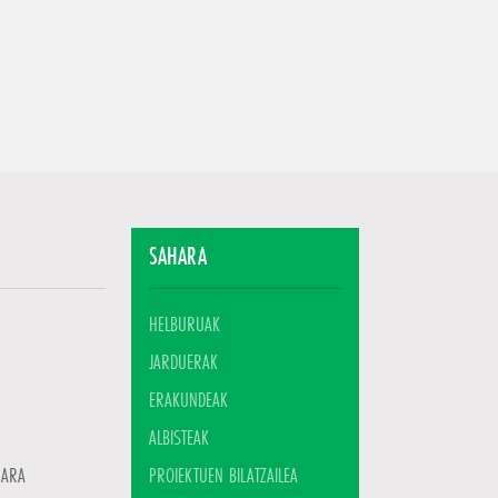
SAHARA
HELBURUAK
JARDUERAK
ERAKUNDEAK
ALBISTEAK
HARA
PROIEKTUEN BILATZAILEA