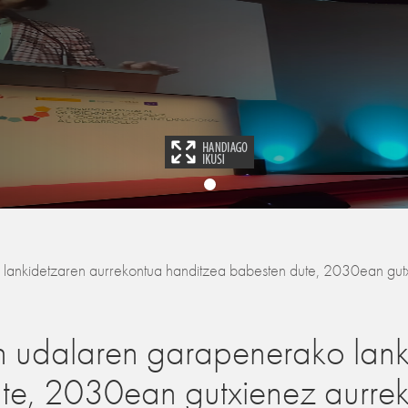
lankidetzaren aurrekontua handitzea babesten dute, 2030ean gutxi
en udalaren garapenerako lank
te, 2030ean gutxienez aurrek