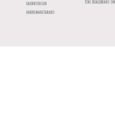
TOKI DEIALDIRAKO OI
GAURKOTASUN
HARREMANETARAKO