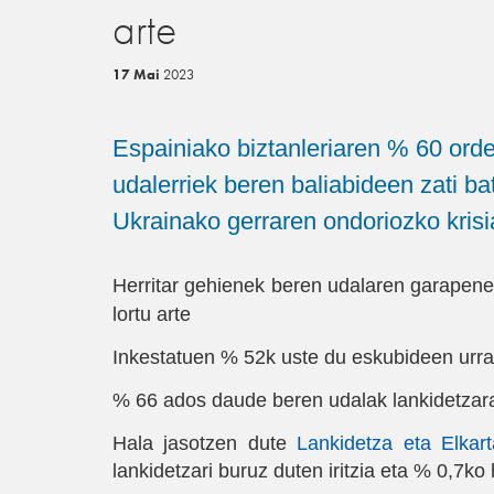
arte
17 Mai
2023
Espainiako biztanleriaren % 60 ord
udalerriek beren baliabideen zati b
Ukrainako gerraren ondoriozko krisi
Herritar gehienek beren udalaren garapen
lortu arte
Inkestatuen % 52k uste du eskubideen urra
% 66 ados daude beren udalak lankidetzara 
Hala jasotzen dute
Lankidetza eta Elka
lankidetzari buruz duten iritzia eta % 0,7k