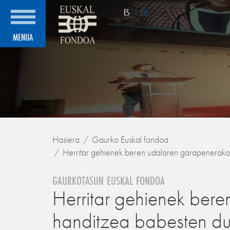
ES
/
EU
MENUA
Hasiera
Gaurko Euskal fondoa
Herritar gehienek beren udalaren garapenerako 
GAURKOTASUN EUSKAL FONDOA
Herritar gehienek ber
handitzea babesten du