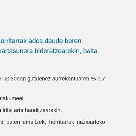
erritarrak ados daude beren
kartasunera bideratzearekin, baita
e, 2030ean gutxienez aurrekontuaren % 0,7
emakumeei.
ritsi arte handitzearekin.
ta baten emaitzek, herritarrek nazioarteko