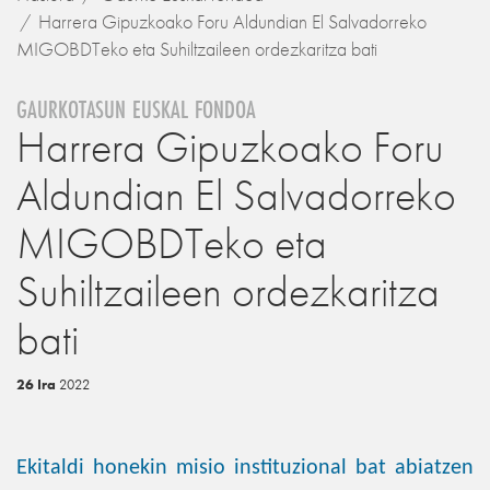
Harrera Gipuzkoako Foru Aldundian El Salvadorreko
MIGOBDTeko eta Suhiltzaileen ordezkaritza bati
GAURKOTASUN EUSKAL FONDOA
Harrera Gipuzkoako Foru
Aldundian El Salvadorreko
MIGOBDTeko eta
Suhiltzaileen ordezkaritza
bati
26 Ira
2022
Ekitaldi honekin misio instituzional bat abiatzen