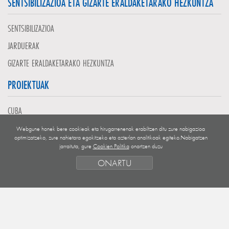
SENTSIBILIZAZIOA ETA GIZARTE ERALDAKETARAKO HEZKUNTZA
SENTSIBILIZAZIOA
JARDUERAK
GIZARTE ERALDAKETARAKO HEZKUNTZA
PROIEKTUAK
CUBA
EL SALVADOR
Webgune honek bere cookieak eta hirugarrenenak erabiltzen ditu zure nabigazioa
optimizatzeko, zure nahietara egokitzeko eta azterlan analitikoak egiteko.Nabigatzen
GUATEMALA
jarraituta, gure
Cookien Politika
onartzen duzu
NICARAGUA
ONARTU
MENDEBALDEKO SAHARA
EUROPA
HONDURAS