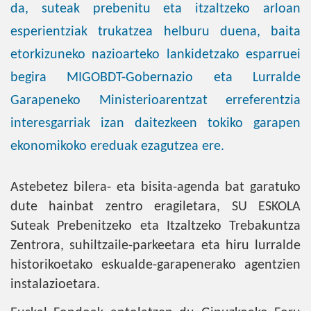
da, suteak prebenitu eta itzaltzeko arloan
esperientziak trukatzea helburu duena, baita
etorkizuneko nazioarteko lankidetzako esparruei
begira MIGOBDT-Gobernazio eta Lurralde
Garapeneko Ministerioarentzat erreferentzia
interesgarriak izan daitezkeen tokiko garapen
ekonomikoko ereduak ezagutzea ere.
Astebetez bilera- eta bisita-agenda bat garatuko
dute hainbat zentro eragiletara, SU ESKOLA
Suteak Prebenitzeko eta Itzaltzeko Trebakuntza
Zentrora, suhiltzaile-parkeetara eta hiru lurralde
historikoetako eskualde-garapenerako agentzien
instalazioetara.