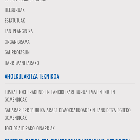
HELBURUAK
ESTATUTUAK
LAN PLANGINTZA
ORGANIGRAMA
GAURKOTASUN
HARREMANETARAKO
AHOLKULARITZA TEKNIKOA
EUSKAL TOKI ERAKUNDEEN LANKIDETZARI BURUZ EMATEN DITUEN
GOMENDIOAK
SAHARAR ERREPUBLIKA ARABE DEMOKRATIKOAREKIN LANKIDETZA EGITEKO
GOMENDIOAK
TOKI DEIALDIRAKO OINARRIAK