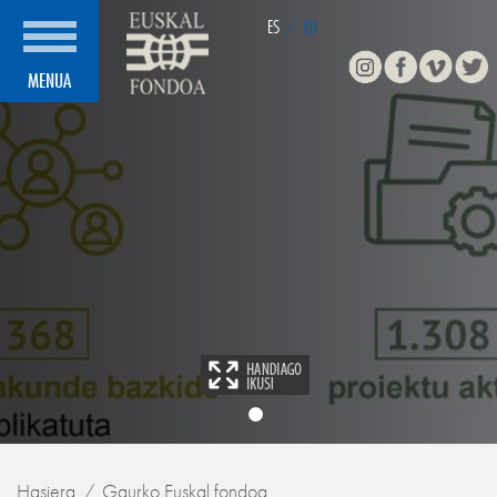
ES
/
EU
Instagram
Facebook
Vimeo
Twitte
MENUA
Hasiera
Gaurko Euskal fondoa