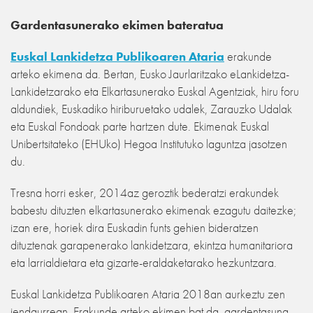
Gardentasunerako ekimen bateratua
Euskal Lankidetza Publikoaren Ataria
erakunde
arteko ekimena da. Bertan, Eusko Jaurlaritzako eLankidetza-
Lankidetzarako eta Elkartasunerako Euskal Agentziak, hiru foru
aldundiek, Euskadiko hiriburuetako udalek, Zarauzko Udalak
eta Euskal Fondoak parte hartzen dute. Ekimenak Euskal
Unibertsitateko (EHUko) Hegoa Institutuko laguntza jasotzen
du.
Tresna horri esker, 2014az geroztik bederatzi erakundek
babestu dituzten elkartasunerako ekimenak ezagutu daitezke;
izan ere, horiek dira Euskadin funts gehien bideratzen
dituztenak garapenerako lankidetzara, ekintza humanitariora
eta larrialdietara eta gizarte-eraldaketarako hezkuntzara.
Euskal Lankidetza Publikoaren Ataria 2018an aurkeztu zen
jendaurrean. Erakunde arteko ekimen bat da, gardentasuna