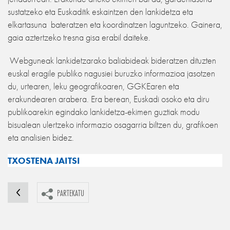
sustatzeko eta Euskaditik eskaintzen den lankidetza eta
elkartasuna bateratzen eta koordinatzen laguntzeko. Gainera,
gaia aztertzeko tresna gisa erabil daiteke.
Webguneak lankidetzarako baliabideak bideratzen dituzten
euskal eragile publiko nagusiei buruzko informazioa jasotzen
du, urtearen, leku geografikoaren, GGKEaren eta
erakundearen arabera. Era berean, Euskadi osoko eta diru
publikoarekin egindako lankidetza-ekimen guztiak modu
bisualean ulertzeko informazio osagarria biltzen du, grafikoen
eta analisien bidez.
TXOSTENA JAITSI
PARTEKATU