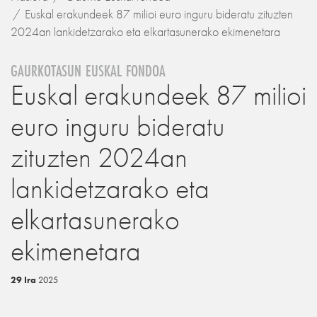
Euskal erakundeek 87 milioi euro inguru bideratu zituzten
2024an lankidetzarako eta elkartasunerako ekimenetara
GAURKOTASUN EUSKAL FONDOA
Euskal erakundeek 87 milioi
euro inguru bideratu
zituzten 2024an
lankidetzarako eta
elkartasunerako
ekimenetara
29 Ira
2025