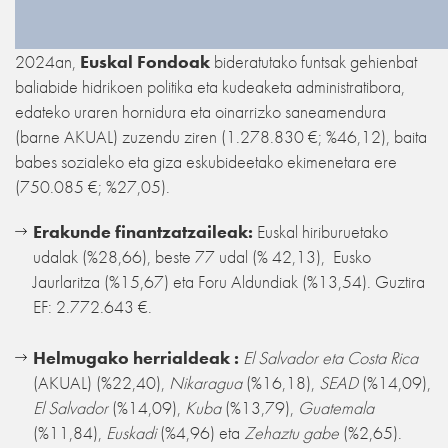
2024an,
Euskal Fondoak
bideratutako funtsak gehienbat
baliabide hidrikoen politika eta kudeaketa administratibora,
edateko uraren hornidura eta oinarrizko saneamendura
(barne AKUAL) zuzendu ziren (1.278.830 €; %46,12), baita
babes sozialeko eta giza eskubideetako ekimenetara ere
(750.085 €; %27,05).
Erakunde finantzatzaileak:
Euskal hiriburuetako
udalak (%28,66), beste 77 udal (% 42,13), Eusko
Jaurlaritza (%15,67) eta Foru Aldundiak (%13,54). Guztira
EF: 2.772.643 €.
Helmugako herrialdeak :
El Salvador eta Costa Rica
(AKUAL) (%22,40),
Nikaragua
(%16,18),
SEAD
(%14,09),
El Salvador
(%14,09),
Kuba
(%13,79),
Guatemala
(%11,84),
Euskadi
(%4,96) eta
Zehaztu gabe
(%2,65).