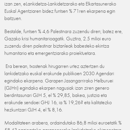
izan zen, eLankidetza-Lankidetzarako eta Elkartasunerako
Euskal Agentziaren bidez funtsen % 71ren ekarpena egin
baitzuen.
Bestalde, funtsen % 4,6 Palestinara zuzendu diren; batez ere,
Gazako krisi humanitarioagatik. Guztira, 2.5 milioi euro
zuzendu diren palestinar biztanleak babesteko ekintza
humanitario eta emergentziarako proiektuetara.
Era berean, txostenak hirugarren urtez aztertzen du
lankidetzako euskal erakunde publikoen 2030 Agendari
egindako ekarpena. Garapen Jasangarrirako Helburuei
(GJHri) egindako ekarpen nagusiak izan ziren genero
berdintasunari GJH 5, el % 29,85, bakea, justizia eta
erakunde sendoei GHJ 16, ia % 19,26? eta kalitatezko
hezkuntzari GJH 4, el % 8,16.
Modalitateen arabera, ordaindutako 86,8 milioi euroetatik %
58,43 nazioarteko garapenerako lankidetzako ekimenetara