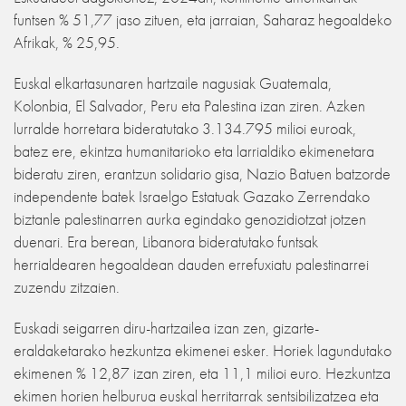
funtsen % 51,77 jaso zituen, eta jarraian, Saharaz hegoaldeko
Afrikak, % 25,95.
Euskal elkartasunaren hartzaile nagusiak Guatemala,
Kolonbia, El Salvador, Peru eta Palestina izan ziren. Azken
lurralde horretara bideratutako 3.134.795 milioi euroak,
batez ere, ekintza humanitarioko eta larrialdiko ekimenetara
bideratu ziren, erantzun solidario gisa, Nazio Batuen batzorde
independente batek Israelgo Estatuak Gazako Zerrendako
biztanle palestinarren aurka egindako genozidiotzat jotzen
duenari. Era berean, Libanora bideratutako funtsak
herrialdearen hegoaldean dauden errefuxiatu palestinarrei
zuzendu zitzaien.
Euskadi seigarren diru-hartzailea izan zen, gizarte-
eraldaketarako hezkuntza ekimenei esker. Horiek lagundutako
ekimenen % 12,87 izan ziren, eta 11,1 milioi euro. Hezkuntza
ekimen horien helburua euskal herritarrak sentsibilizatzea eta