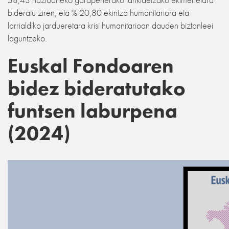
bideratu ziren, eta % 20,80 ekintza humanitariora eta
larrialdiko jardueretara krisi humanitarioan dauden biztanleei
laguntzeko.
Euskal Fondoaren
bidez bideratutako
funtsen laburpena
(2024)