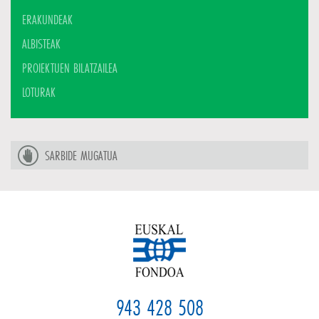
ERAKUNDEAK
ALBISTEAK
PROIEKTUEN BILATZAILEA
LOTURAK
SARBIDE MUGATUA
943 428 508