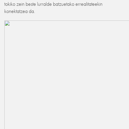
tokiko zein beste lurralde batzuetako errealitateekin
konektatzea da.