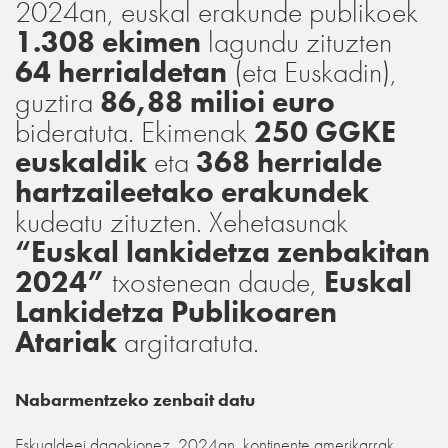
2024an, euskal erakunde publikoek
1.308 ekimen
lagundu zituzten
64 herrialdetan
(eta Euskadin),
guztira
86,88 milioi euro
bideratuta. Ekimenak
250 GGKE
euskaldik
eta
368 herrialde
hartzaileetako erakundek
kudeatu zituzten. Xehetasunak
“Euskal lankidetza zenbakitan
2024”
txostenean daude,
Euskal
Lankidetza Publikoaren
Atariak
argitaratuta.
Nabarmentzeko zenbait datu
Eskualdeei dagokionez, 2024an, kontinente amerikarrak