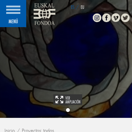
ES
/
EU
Instagram
Facebook
Vimeo
Twitte
MENÚ
Inicio
Proyectos: todos