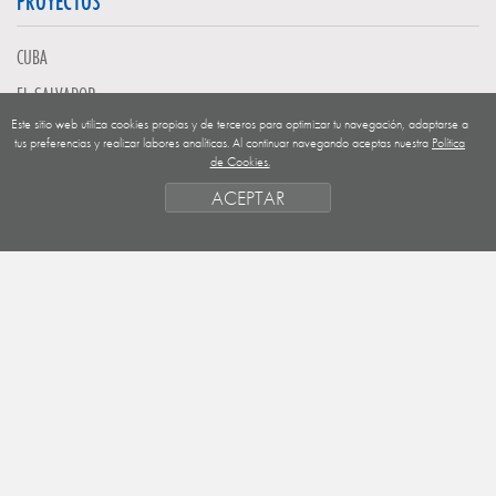
PROYECTOS
CUBA
EL SALVADOR
Este sitio web utiliza cookies propias y de terceros para optimizar tu navegación, adaptarse a
GUATEMALA
tus preferencias y realizar labores analíticas. Al continuar navegando aceptas nuestra
Política
de Cookies.
NICARAGUA
ACEPTAR
SAHARA OCCIDENTAL
EUROPA
HONDURAS
ESTADO DE FINANCIACION
FORMAS DE GESTIÓN Y CRITERIOS
PRIORIDADES GEOGRÁFICAS
SAHARA