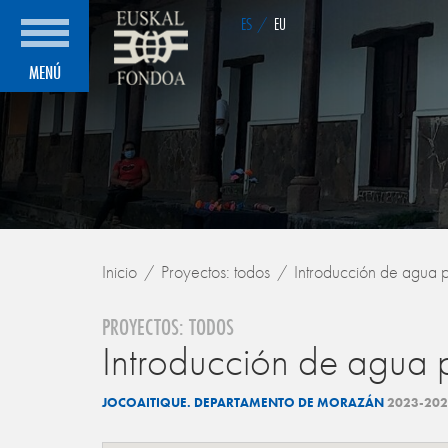
ES
/
EU
MENÚ
Inicio
Proyectos: todos
Introducción de agua po
PROYECTOS: TODOS
Introducción de agua p
JOCOAITIQUE. DEPARTAMENTO DE MORAZÁN
2023-20