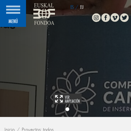
ES
/
EU
Instagram
Facebook
Vimeo
Twitte
MENÚ
Inicio
Proyectos: todos