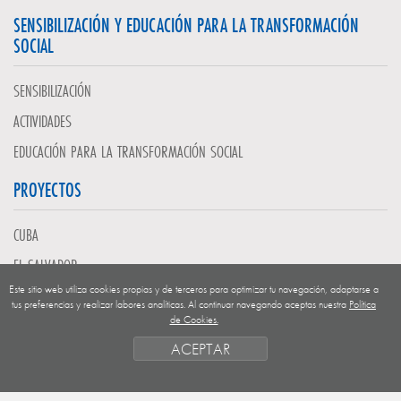
SENSIBILIZACIÓN Y EDUCACIÓN PARA LA TRANSFORMACIÓN
SOCIAL
SENSIBILIZACIÓN
ACTIVIDADES
EDUCACIÓN PARA LA TRANSFORMACIÓN SOCIAL
PROYECTOS
CUBA
EL SALVADOR
Este sitio web utiliza cookies propias y de terceros para optimizar tu navegación, adaptarse a
GUATEMALA
tus preferencias y realizar labores analíticas. Al continuar navegando aceptas nuestra
Política
de Cookies.
NICARAGUA
ACEPTAR
SAHARA OCCIDENTAL
EUROPA