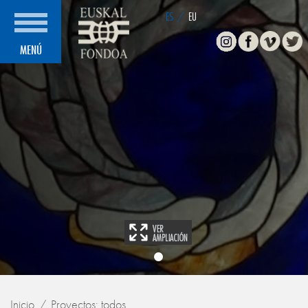
ES
/
EU
Instagram
Facebook
Vimeo
Twitte
MENÚ
Inicio
Proyectos: todos