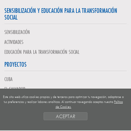
SENSIBILIZACIÓN Y EDUCACIÓN PARA LA TRANSFORMACIÓN
SOCIAL
SENSIBILIZACIÓN
ACTIVIDADES
EDUCACIÓN PARA LA TRANSFORMACIÓN SOCIAL
PROYECTOS
CUBA
EL SALVADOR
Este sitio web utiliza cookies propias y de terceros para optimizar tu navegación, adaptarse a
GUATEMALA
tus preferencias y realizar labores analíticas. Al continuar navegando aceptas nuestra
Política
de Cookies.
NICARAGUA
ACEPTAR
SAHARA OCCIDENTAL
EUROPA