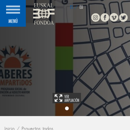
ES
/
EU
Instagram
Facebook
Vimeo
Twitte
MENÚ
Inicio
Proyectos: todos