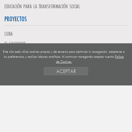
EDUCACIÓN PARA LA TRANSFORMACIÓN SOCIAL
PROYECTOS
CUBA
EL SALVADOR
Este sitio web utiliza cookies propias y de terceros para optimizar tu navegación, adaptarse a
GUATEMALA
tus preferencias y realizar labores analíticas. Al continuar navegando aceptas nuestra
Política
de Cookies.
NICARAGUA
ACEPTAR
SAHARA OCCIDENTAL
EUROPA
HONDURAS
ESTADO DE FINANCIACION
FORMAS DE GESTIÓN Y CRITERIOS
PRIORIDADES GEOGRÁFICAS