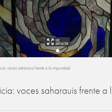
icia: voces saharauis frente a la impunidad
icia: voces saharauis frente a