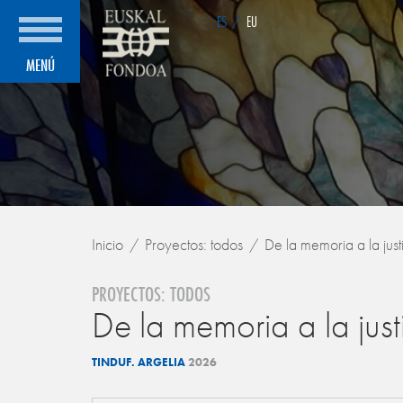
ES
/
EU
MENÚ
Inicio
Proyectos: todos
De la memoria a la just
PROYECTOS: TODOS
De la memoria a la just
TINDUF. ARGELIA
2026