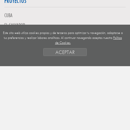
PROYECTOS
CUBA
EL SALVADOR
Este sitio web utiliza cookies propias y de terceros para optimizar tu navegación, adaptarse a
GUATEMALA
tus preferencias y realizar labores analíticas. Al continuar navegando aceptas nuestra
Política
de Cookies.
NICARAGUA
ACEPTAR
SAHARA OCCIDENTAL
EUROPA
HONDURAS
ESTADO DE FINANCIACION
FORMAS DE GESTIÓN Y CRITERIOS
PRIORIDADES GEOGRÁFICAS
SAHARA