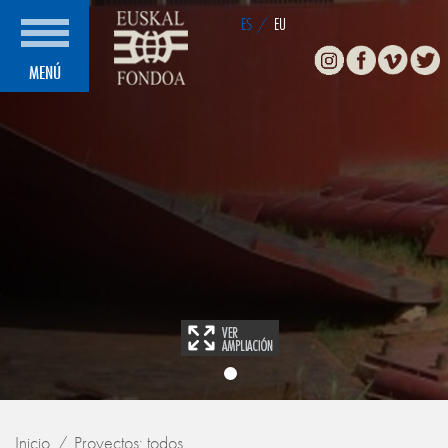
ES
/
EU
Instagram
Facebook
Vimeo
Twitte
MENÚ
Inicio
Proyectos: todos