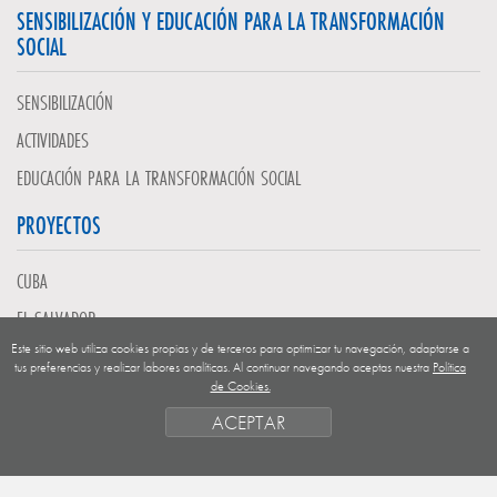
SENSIBILIZACIÓN Y EDUCACIÓN PARA LA TRANSFORMACIÓN
SOCIAL
SENSIBILIZACIÓN
ACTIVIDADES
EDUCACIÓN PARA LA TRANSFORMACIÓN SOCIAL
PROYECTOS
CUBA
EL SALVADOR
Este sitio web utiliza cookies propias y de terceros para optimizar tu navegación, adaptarse a
GUATEMALA
tus preferencias y realizar labores analíticas. Al continuar navegando aceptas nuestra
Política
de Cookies.
NICARAGUA
ACEPTAR
SAHARA OCCIDENTAL
EUROPA