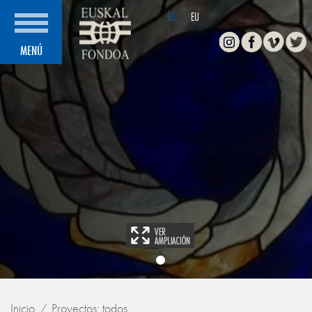
ES
/
EU
Instagram
Facebook
Vimeo
Twitte
MENÚ
Inicio
Proyectos: todos