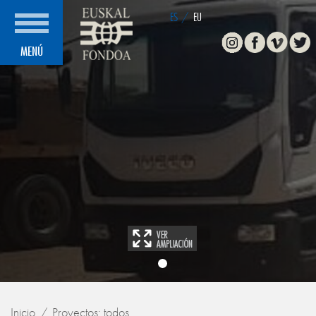
ES
/
EU
Instagram
Facebook
Vimeo
Twitte
MENÚ
Inicio
Proyectos: todos