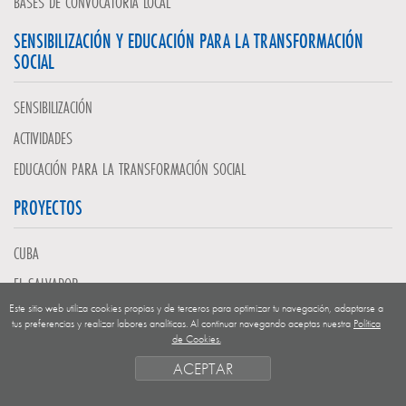
BASES DE CONVOCATORIA LOCAL
SENSIBILIZACIÓN Y EDUCACIÓN PARA LA TRANSFORMACIÓN
SOCIAL
SENSIBILIZACIÓN
ACTIVIDADES
EDUCACIÓN PARA LA TRANSFORMACIÓN SOCIAL
PROYECTOS
CUBA
EL SALVADOR
Este sitio web utiliza cookies propias y de terceros para optimizar tu navegación, adaptarse a
GUATEMALA
tus preferencias y realizar labores analíticas. Al continuar navegando aceptas nuestra
Política
de Cookies.
NICARAGUA
ACEPTAR
SAHARA OCCIDENTAL