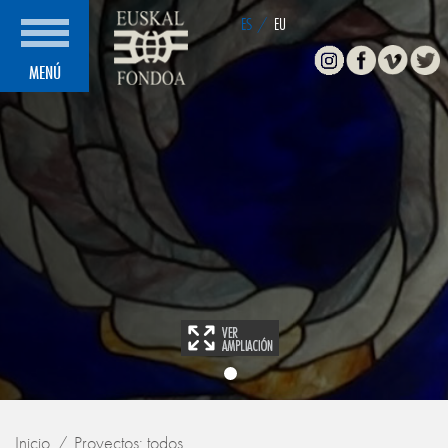
ES
/
EU
Instagram
Facebook
Vimeo
Twitte
MENÚ
Inicio
Proyectos: todos