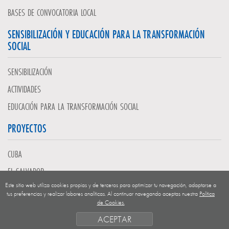
BASES DE CONVOCATORIA LOCAL
SENSIBILIZACIÓN Y EDUCACIÓN PARA LA TRANSFORMACIÓN
SOCIAL
SENSIBILIZACIÓN
ACTIVIDADES
EDUCACIÓN PARA LA TRANSFORMACIÓN SOCIAL
PROYECTOS
CUBA
EL SALVADOR
Este sitio web utiliza cookies propias y de terceros para optimizar tu navegación, adaptarse a
GUATEMALA
tus preferencias y realizar labores analíticas. Al continuar navegando aceptas nuestra
Política
de Cookies.
NICARAGUA
ACEPTAR
SAHARA OCCIDENTAL