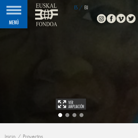
ES
/
EU
Instagram
Facebook
Vimeo
Twitte
MENÚ
Inicio
Proyectos