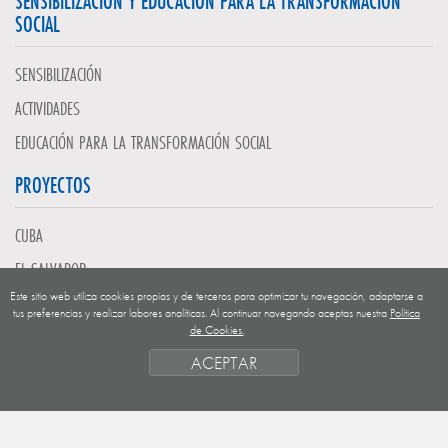
SENSIBILIZACIÓN Y EDUCACIÓN PARA LA TRANSFORMACIÓN
SOCIAL
SENSIBILIZACIÓN
ACTIVIDADES
EDUCACIÓN PARA LA TRANSFORMACIÓN SOCIAL
PROYECTOS
CUBA
EL SALVADOR
Este sitio web utiliza cookies propias y de terceros para optimizar tu navegación, adaptarse a
GUATEMALA
tus preferencias y realizar labores analíticas. Al continuar navegando aceptas nuestra
Política
de Cookies.
NICARAGUA
ACEPTAR
SAHARA OCCIDENTAL
EUROPA
HONDURAS