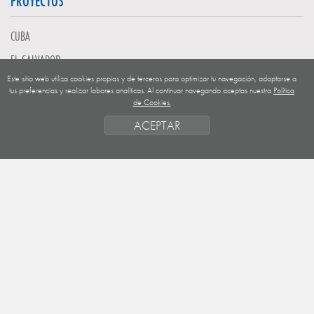
PROYECTOS
CUBA
EL SALVADOR
Este sitio web utiliza cookies propias y de terceros para optimizar tu navegación, adaptarse a
GUATEMALA
tus preferencias y realizar labores analíticas. Al continuar navegando aceptas nuestra
Política
de Cookies.
NICARAGUA
ACEPTAR
SAHARA OCCIDENTAL
EUROPA
HONDURAS
ESTADO DE FINANCIACION
FORMAS DE GESTIÓN Y CRITERIOS
PRIORIDADES GEOGRÁFICAS
SAHARA