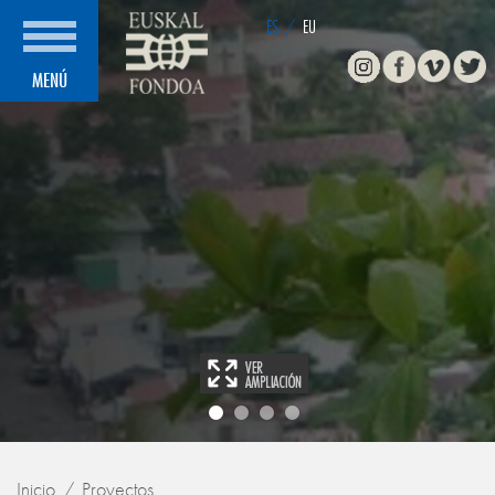
ES
/
EU
Instagram
Facebook
Vimeo
Twitte
MENÚ
Inicio
Proyectos