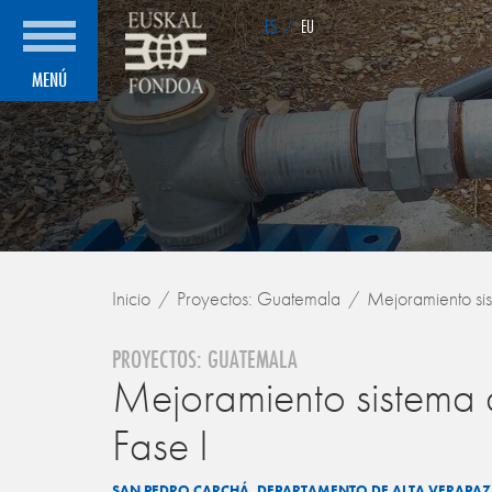
ES
/
EU
MENÚ
Inicio
Proyectos: Guatemala
Mejoramiento si
PROYECTOS: GUATEMALA
Mejoramiento sistema
Fase I
SAN PEDRO CARCHÁ. DEPARTAMENTO DE ALTA VERAPA