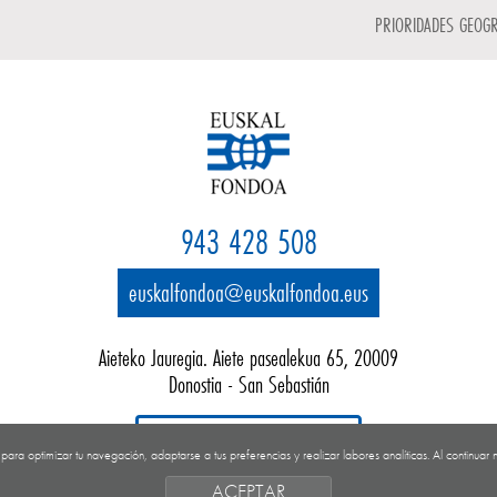
PRIORIDADES GEOGR
943 428 508
euskalfondoa@euskalfondoa.eus
Aieteko Jauregia. Aiete pasealekua 65, 20009
Donostia - San Sebastián
Google map
s para optimizar tu navegación, adaptarse a tus preferencias y realizar labores analíticas. Al continu
ACEPTAR
Condiciones de uso
Política de privacidad
Política de Cookies