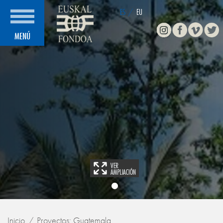
ES
/
EU
Instagram
Facebook
Vimeo
Twitte
MENÚ
Inicio
Proyectos: Guatemala