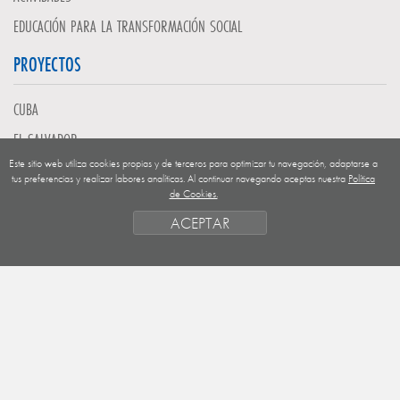
EDUCACIÓN PARA LA TRANSFORMACIÓN SOCIAL
PROYECTOS
CUBA
EL SALVADOR
Este sitio web utiliza cookies propias y de terceros para optimizar tu navegación, adaptarse a
GUATEMALA
tus preferencias y realizar labores analíticas. Al continuar navegando aceptas nuestra
Política
de Cookies.
NICARAGUA
ACEPTAR
SAHARA OCCIDENTAL
EUROPA
HONDURAS
ESTADO DE FINANCIACION
FORMAS DE GESTIÓN Y CRITERIOS
PRIORIDADES GEOGRÁFICAS