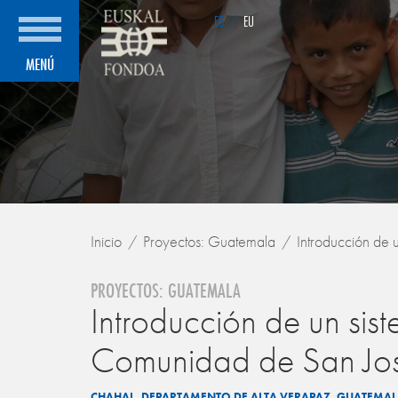
ES
/
EU
MENÚ
Inicio
Proyectos: Guatemala
Introducción de 
PROYECTOS: GUATEMALA
Introducción de un si
Comunidad de San Jos
CHAHAL. DEPARTAMENTO DE ALTA VERAPAZ. GUATEMA