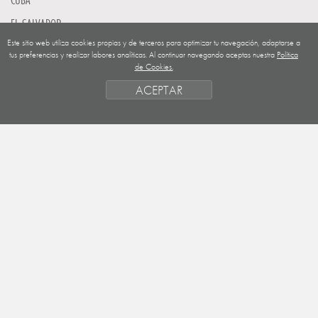
EL SALVADOR
Este sitio web utiliza cookies propias y de terceros para optimizar tu navegación, adaptarse a
GUATEMALA
tus preferencias y realizar labores analíticas. Al continuar navegando aceptas nuestra
Política
de Cookies.
NICARAGUA
ACEPTAR
SAHARA OCCIDENTAL
EUROPA
HONDURAS
ESTADO DE FINANCIACION
FORMAS DE GESTIÓN Y CRITERIOS
PRIORIDADES GEOGRÁFICAS
SAHARA
OBJETIVOS
ACTIVIDADES