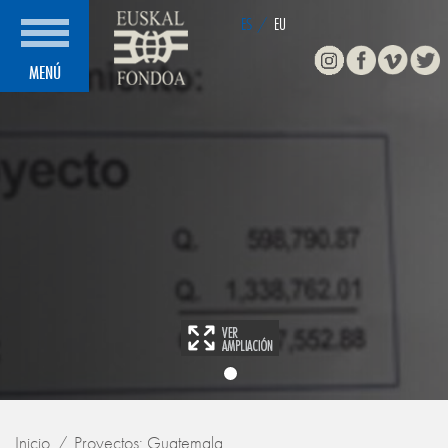
ES
/
EU
Instagram
Facebook
Vimeo
Twitte
MENÚ
Inicio
Proyectos: Guatemala