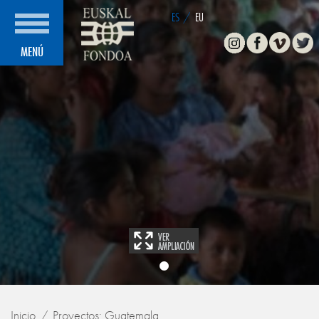
ES
/
EU
Instagram
Facebook
Vimeo
Twitte
MENÚ
Inicio
Proyectos: Guatemala