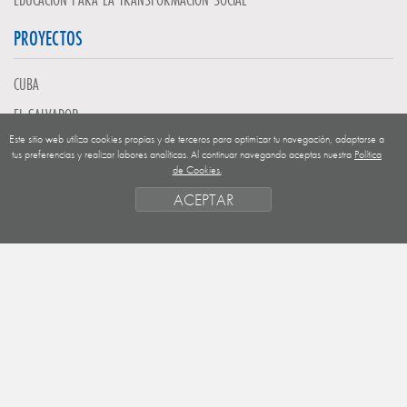
PROYECTOS
CUBA
EL SALVADOR
Este sitio web utiliza cookies propias y de terceros para optimizar tu navegación, adaptarse a
GUATEMALA
tus preferencias y realizar labores analíticas. Al continuar navegando aceptas nuestra
Política
de Cookies.
NICARAGUA
ACEPTAR
SAHARA OCCIDENTAL
EUROPA
HONDURAS
ESTADO DE FINANCIACION
FORMAS DE GESTIÓN Y CRITERIOS
PRIORIDADES GEOGRÁFICAS