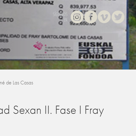
Instagram
Facebook
Vimeo
Twitter
SÍGUENOS
EN
omé de Las Casas
 Sexan II. Fase I Fray