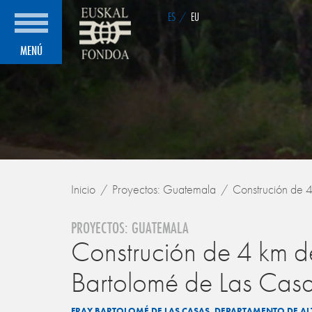
ES
/
EU
MENÚ
Inicio
Proyectos: Guatemala
Construción de 4
PROYECTOS: GUATEMALA
Construción de 4 km de
Bartolomé de Las Cas
FRAY BARTOLOMÉ DE LAS CASAS. DEPARTAMENTO DE A