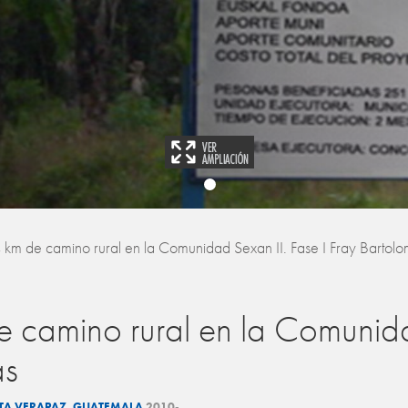
 km de camino rural en la Comunidad Sexan II. Fase I Fray Bartol
 camino rural en la Comunidad
as
LTA VERAPAZ. GUATEMALA
2010-