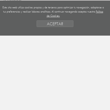
EL SALVADOR
Este sitio web utiliza cookies propias y de terceros para optimizar tu navegación, adaptarse a
GUATEMALA
tus preferencias y realizar labores analíticas. Al continuar navegando aceptas nuestra
Política
de Cookies.
NICARAGUA
ACEPTAR
SAHARA OCCIDENTAL
EUROPA
HONDURAS
ESTADO DE FINANCIACION
FORMAS DE GESTIÓN Y CRITERIOS
PRIORIDADES GEOGRÁFICAS
SAHARA
OBJETIVOS
ACTIVIDADES