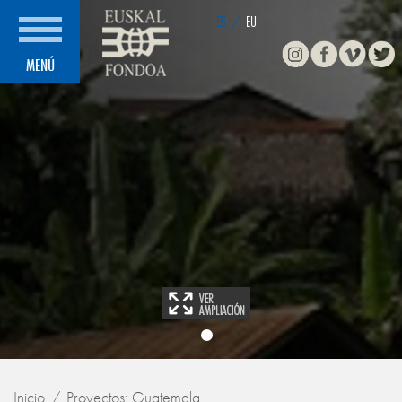
ES
/
EU
Instagram
Facebook
Vimeo
Twitte
MENÚ
Inicio
Proyectos: Guatemala