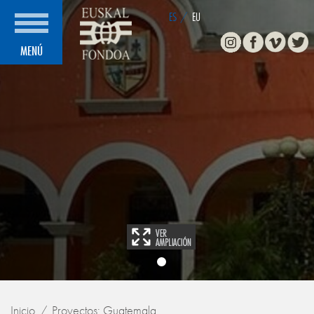
ES
/
EU
Instagram
Facebook
Vimeo
Twitte
MENÚ
Inicio
Proyectos: Guatemala