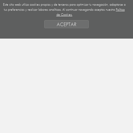
Este sitio web utiliza cookies propias y de terceros para optimizar tu navegación, adaptarse a
GUATEMALA
tus preferencias y realizar labores analíticas. Al continuar navegando aceptas nuestra
Política
de Cookies.
NICARAGUA
ACEPTAR
SAHARA OCCIDENTAL
EUROPA
HONDURAS
ESTADO DE FINANCIACION
FORMAS DE GESTIÓN Y CRITERIOS
PRIORIDADES GEOGRÁFICAS
SAHARA
OBJETIVOS
ACTIVIDADES
ENTIDADES