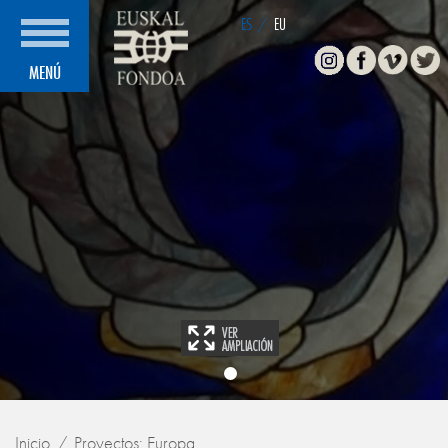
ES
/
EU
Instagram
Facebook
Vimeo
Twitte
MENÚ
Inicio
Proyectos: Europa