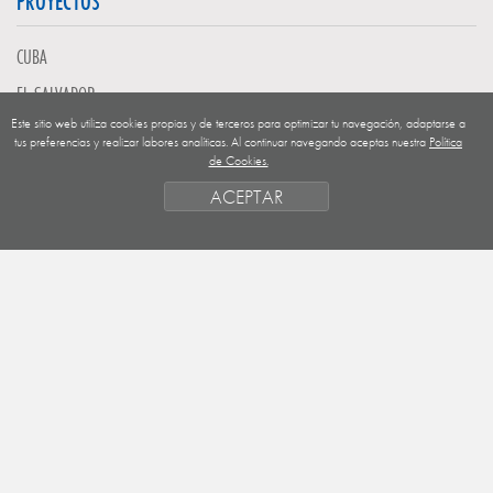
PROYECTOS
CUBA
EL SALVADOR
Este sitio web utiliza cookies propias y de terceros para optimizar tu navegación, adaptarse a
GUATEMALA
tus preferencias y realizar labores analíticas. Al continuar navegando aceptas nuestra
Política
de Cookies.
NICARAGUA
ACEPTAR
SAHARA OCCIDENTAL
EUROPA
HONDURAS
ESTADO DE FINANCIACION
FORMAS DE GESTIÓN Y CRITERIOS
PRIORIDADES GEOGRÁFICAS
SAHARA