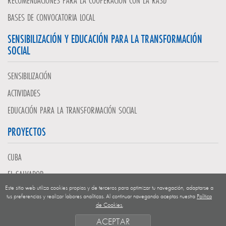
RECOMENDACIONES PARA LA COOPERACIÓN CON LA RASD
BASES DE CONVOCATORIA LOCAL
SENSIBILIZACIÓN Y EDUCACIÓN PARA LA TRANSFORMACIÓN
SOCIAL
SENSIBILIZACIÓN
ACTIVIDADES
EDUCACIÓN PARA LA TRANSFORMACIÓN SOCIAL
PROYECTOS
CUBA
EL SALVADOR
Este sitio web utiliza cookies propias y de terceros para optimizar tu navegación, adaptarse a
GUATEMALA
tus preferencias y realizar labores analíticas. Al continuar navegando aceptas nuestra
Política
de Cookies.
NICARAGUA
ACEPTAR
SAHARA OCCIDENTAL