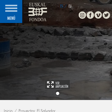
ES
/
EU
Instagram
Facebook
Vimeo
Twitte
MENÚ
Inicio
Proyectos: El Salvador