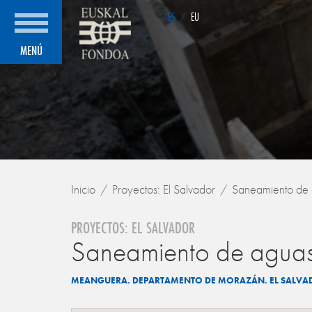
ES
/
EU
MENÚ
Inicio
Proyectos: El Salvador
Saneamiento de a
PROYECTOS: EL SALVADOR
Saneamiento de aguas 
MEANGUERA. DEPARTAMENTO DE MORAZÁN. EL SALV