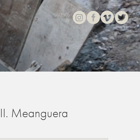
Instagram
Facebook
Vimeo
Twitter
SÍGUENOS
EN
III. Meanguera