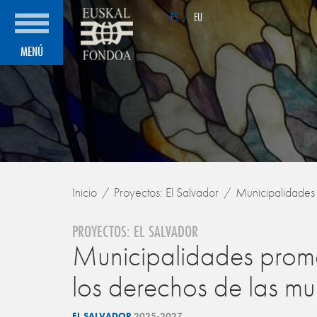
ES
/
EU
MENÚ
Inicio
Proyectos: El Salvador
Municipalidades p
PROYECTOS: EL SALVADOR
Municipalidades promot
los derechos de las muj
EL SALVADOR
2025-2027