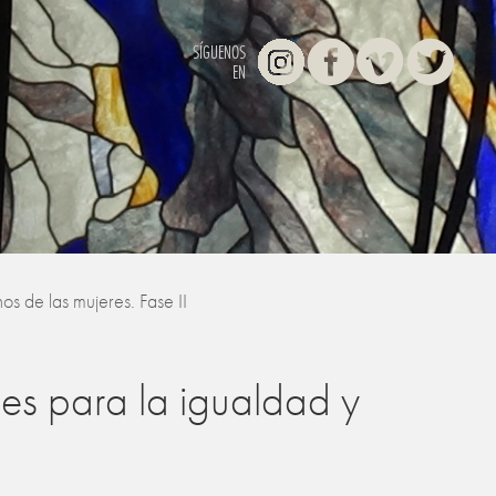
Instagram
Facebook
Vimeo
Twitter
SÍGUENOS
EN
os de las mujeres. Fase II
les para la igualdad y