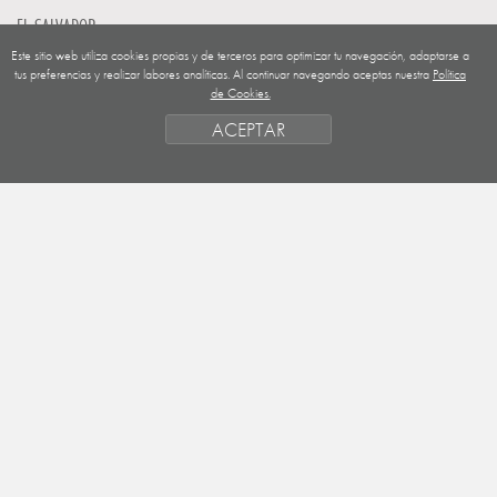
EL SALVADOR
Este sitio web utiliza cookies propias y de terceros para optimizar tu navegación, adaptarse a
GUATEMALA
tus preferencias y realizar labores analíticas. Al continuar navegando aceptas nuestra
Política
de Cookies.
NICARAGUA
ACEPTAR
SAHARA OCCIDENTAL
EUROPA
HONDURAS
ESTADO DE FINANCIACION
FORMAS DE GESTIÓN Y CRITERIOS
PRIORIDADES GEOGRÁFICAS
SAHARA
OBJETIVOS
ACTIVIDADES