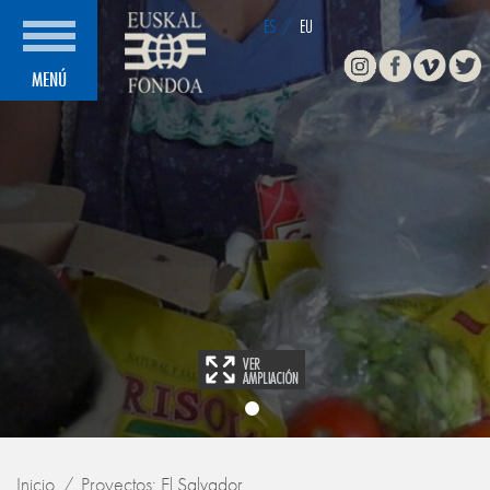
ES
/
EU
Instagram
Facebook
Vimeo
Twitte
MENÚ
Inicio
Proyectos: El Salvador