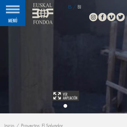
ES
/
EU
Instagram
Facebook
Vimeo
Twitte
MENÚ
Inicio
Proyectos: El Salvador