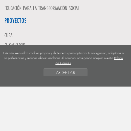
EDUCACIÓN PARA LA TRANSFORMACIÓN SOCIAL
PROYECTOS
CUBA
EL SALVADOR
Este sitio web utiliza cookies propias y de terceros para optimizar tu navegación, adaptarse a
GUATEMALA
tus preferencias y realizar labores analíticas. Al continuar navegando aceptas nuestra
Política
de Cookies.
NICARAGUA
ACEPTAR
SAHARA OCCIDENTAL
EUROPA
HONDURAS
ESTADO DE FINANCIACION
FORMAS DE GESTIÓN Y CRITERIOS
PRIORIDADES GEOGRÁFICAS