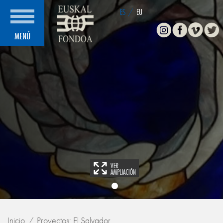
ES
/
EU
Instagram
Facebook
Vimeo
Twitte
MENÚ
Inicio
Proyectos: El Salvador