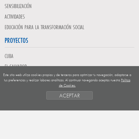
SENSIBILIZACIÓN
ACTIVIDADES
EDUCACIÓN PARA LA TRANSFORMACIÓN SOCIAL
PROYECTOS
CUBA
EL SALVADOR
Este sitio web utiliza cookies propias y de terceros para optimizar tu navegación, adaptarse a
GUATEMALA
tus preferencias y realizar labores analíticas. Al continuar navegando aceptas nuestra
Política
de Cookies.
NICARAGUA
ACEPTAR
SAHARA OCCIDENTAL
EUROPA
HONDURAS
ESTADO DE FINANCIACION