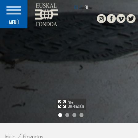
ES
/
EU
Instagram
Facebook
Vimeo
Twitte
MENÚ
Inicio
Proyectos