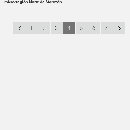
microrregión Norte de Morazán
1
2
3
4
5
6
7