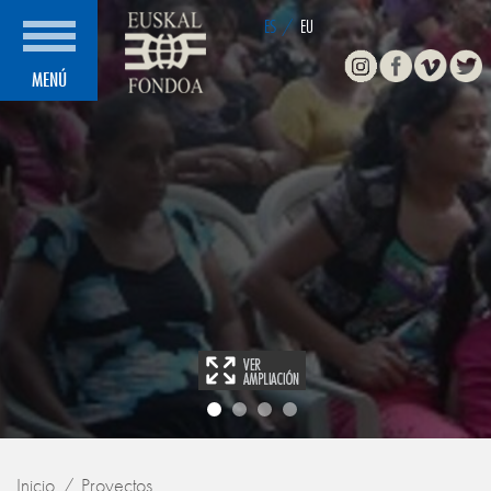
ES
/
EU
Instagram
Facebook
Vimeo
Twitte
MENÚ
Inicio
Proyectos