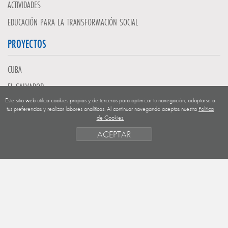
ACTIVIDADES
EDUCACIÓN PARA LA TRANSFORMACIÓN SOCIAL
PROYECTOS
CUBA
EL SALVADOR
Este sitio web utiliza cookies propias y de terceros para optimizar tu navegación, adaptarse a
GUATEMALA
tus preferencias y realizar labores analíticas. Al continuar navegando aceptas nuestra
Política
de Cookies.
NICARAGUA
ACEPTAR
SAHARA OCCIDENTAL
EUROPA
HONDURAS
ESTADO DE FINANCIACION
FORMAS DE GESTIÓN Y CRITERIOS
PRIORIDADES GEOGRÁFICAS