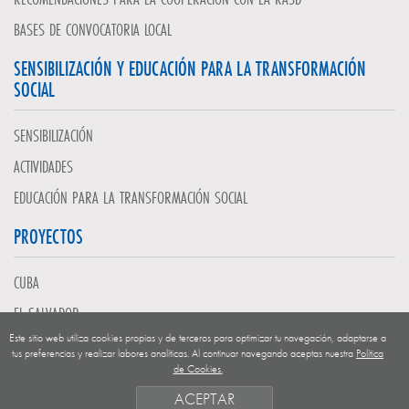
BASES DE CONVOCATORIA LOCAL
SENSIBILIZACIÓN Y EDUCACIÓN PARA LA TRANSFORMACIÓN
SOCIAL
SENSIBILIZACIÓN
ACTIVIDADES
EDUCACIÓN PARA LA TRANSFORMACIÓN SOCIAL
PROYECTOS
CUBA
EL SALVADOR
Este sitio web utiliza cookies propias y de terceros para optimizar tu navegación, adaptarse a
GUATEMALA
tus preferencias y realizar labores analíticas. Al continuar navegando aceptas nuestra
Política
de Cookies.
NICARAGUA
ACEPTAR
SAHARA OCCIDENTAL