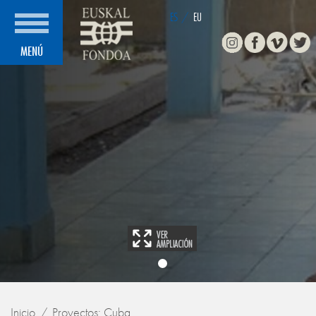
ES
/
EU
Instagram
Facebook
Vimeo
Twitte
MENÚ
Inicio
Proyectos: Cuba