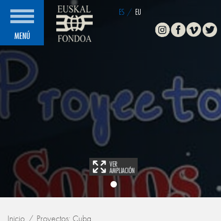
ES
/
EU
Instagram
Facebook
Vimeo
Twitte
MENÚ
Inicio
Proyectos: Cuba