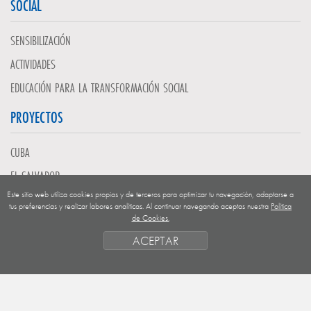
SOCIAL
SENSIBILIZACIÓN
ACTIVIDADES
EDUCACIÓN PARA LA TRANSFORMACIÓN SOCIAL
PROYECTOS
CUBA
EL SALVADOR
Este sitio web utiliza cookies propias y de terceros para optimizar tu navegación, adaptarse a
GUATEMALA
tus preferencias y realizar labores analíticas. Al continuar navegando aceptas nuestra
Política
de Cookies.
NICARAGUA
ACEPTAR
SAHARA OCCIDENTAL
EUROPA
HONDURAS