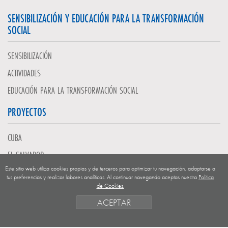
SENSIBILIZACIÓN Y EDUCACIÓN PARA LA TRANSFORMACIÓN
SOCIAL
SENSIBILIZACIÓN
ACTIVIDADES
EDUCACIÓN PARA LA TRANSFORMACIÓN SOCIAL
PROYECTOS
CUBA
EL SALVADOR
Este sitio web utiliza cookies propias y de terceros para optimizar tu navegación, adaptarse a
GUATEMALA
tus preferencias y realizar labores analíticas. Al continuar navegando aceptas nuestra
Política
de Cookies.
NICARAGUA
ACEPTAR
SAHARA OCCIDENTAL
EUROPA