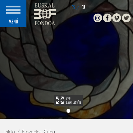
ES
/
EU
Instagram
Facebook
Vimeo
Twitte
MENÚ
Inicio
Proyectos: Cuba