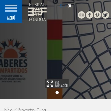
ES
/
EU
Instagram
Facebook
Vimeo
Twitte
MENÚ
Inicio
Proyectos: Cuba