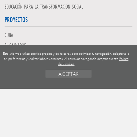
EDUCACIÓN PARA LA TRANSFORMACIÓN SOCIAL
PROYECTOS
CUBA
EL SALVADOR
Este sitio web utiliza cookies propias y de terceros para optimizar tu navegación, adaptarse a
GUATEMALA
tus preferencias y realizar labores analíticas. Al continuar navegando aceptas nuestra
Política
de Cookies.
NICARAGUA
ACEPTAR
SAHARA OCCIDENTAL
EUROPA
HONDURAS
ESTADO DE FINANCIACION
FORMAS DE GESTIÓN Y CRITERIOS
PRIORIDADES GEOGRÁFICAS