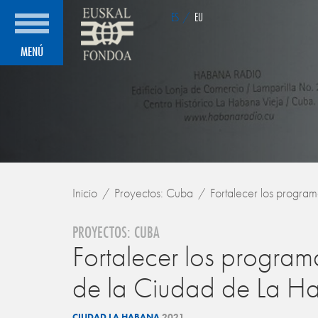
ES
/
EU
MENÚ
Inicio
Proyectos: Cuba
Fortalecer los progra
PROYECTOS: CUBA
Fortalecer los program
de la Ciudad de La H
CIUDAD LA HABANA
2021