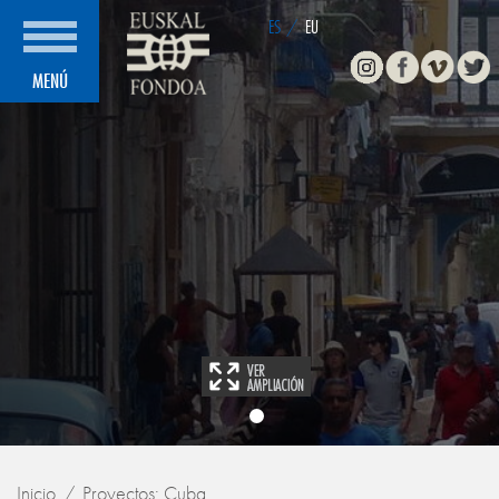
ES
/
EU
Instagram
Facebook
Vimeo
Twitte
MENÚ
Inicio
Proyectos: Cuba