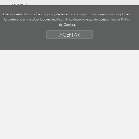
EL SALVADOR
Este sitio web utiliza cookies propias y de terceros para optimizar tu navegación, adaptarse a
GUATEMALA
tus preferencias y realizar labores analíticas. Al continuar navegando aceptas nuestra
Política
de Cookies.
NICARAGUA
ACEPTAR
SAHARA OCCIDENTAL
EUROPA
HONDURAS
ESTADO DE FINANCIACION
FORMAS DE GESTIÓN Y CRITERIOS
PRIORIDADES GEOGRÁFICAS
SAHARA
OBJETIVOS
ACTIVIDADES