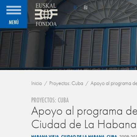
ES
/
EU
MENÚ
Inicio
Proyectos: Cuba
Apoyo al programa de a
PROYECTOS: CUBA
Apoyo al programa de a
Ciudad de La Habana. 
HABANA VIEJA. CIUDAD DE LA HABANA. CUBA.
2009-20