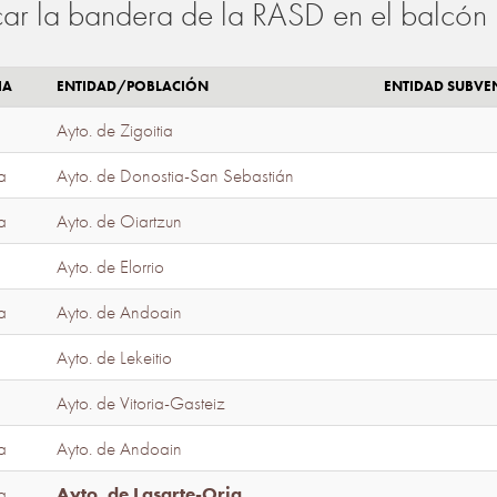
ar la bandera de la RASD en el balcón 
IA
ENTIDAD/POBLACIÓN
ENTIDAD SUBV
Ayto. de Zigoitia
a
Ayto. de Donostia-San Sebastián
a
Ayto. de Oiartzun
Ayto. de Elorrio
a
Ayto. de Andoain
Ayto. de Lekeitio
Ayto. de Vitoria-Gasteiz
a
Ayto. de Andoain
a
Ayto. de Lasarte-Oria