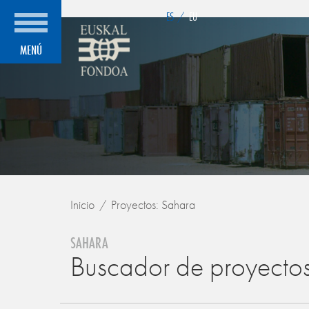
">
ES
/
EU
MENÚ
Inicio
Proyectos: Sahara
SAHARA
Buscador de proyecto