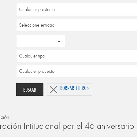
BORRAR FILTROS
BUSCAR
ación
ación Intitucional por el 46 aniversari