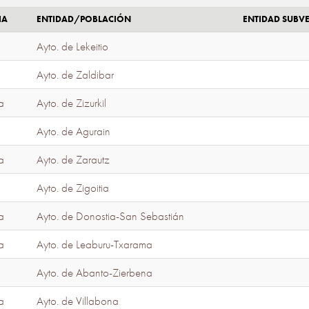
IA
ENTIDAD/POBLACIÓN
ENTIDAD SUBV
Ayto. de Lekeitio
Ayto. de Zaldibar
a
Ayto. de Zizurkil
Ayto. de Agurain
a
Ayto. de Zarautz
Ayto. de Zigoitia
a
Ayto. de Donostia-San Sebastián
a
Ayto. de Leaburu-Txarama
Ayto. de Abanto-Zierbena
a
Ayto. de Villabona