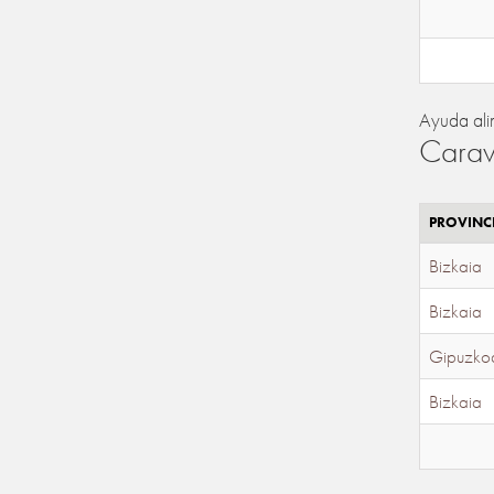
Ayuda ali
Carav
PROVINC
Bizkaia
Bizkaia
Gipuzko
Bizkaia