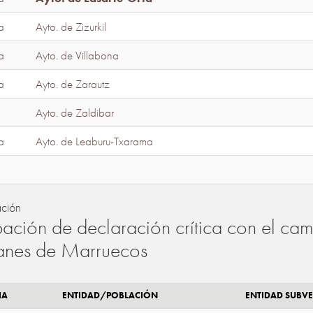
a
Ayto. de Zizurkil
a
Ayto. de Villabona
a
Ayto. de Zarautz
Ayto. de Zaldibar
a
Ayto. de Leaburu-Txarama
ación
ación de declaración crítica con el camb
lanes de Marruecos
IA
ENTIDAD/POBLACIÓN
ENTIDAD SUBV