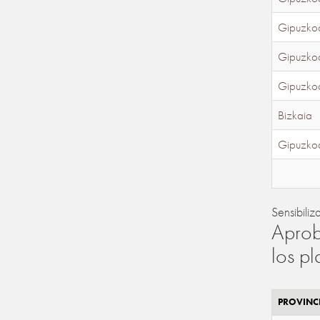
Gipuzko
Gipuzko
Gipuzko
Bizkaia
Gipuzko
Sensibiliz
Aprob
los p
PROVINC