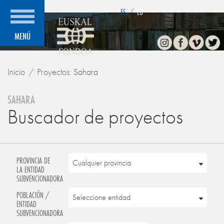
">
ES
/
EU
Instagram
Facebook
Vimeo
Twitte
MENÚ
Inicio
Proyectos: Sahara
SAHARA
Buscador de proyectos
PROVINCIA DE
LA ENTIDAD
SUBVENCIONADORA
POBLACIÓN /
ENTIDAD
SUBVENCIONADORA