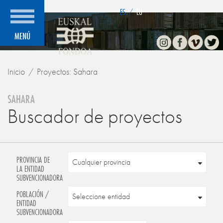
">
ES
/
EU
Instagram
Facebook
Vimeo
Twitte
MENÚ
Inicio
Proyectos: Sahara
SAHARA
Buscador de proyectos
PROVINCIA DE
LA ENTIDAD
SUBVENCIONADORA
POBLACIÓN /
ENTIDAD
SUBVENCIONADORA