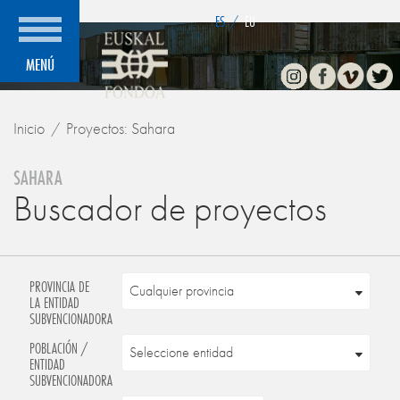
">
ES
/
EU
Instagram
Facebook
Vimeo
Twitte
MENÚ
Inicio
Proyectos: Sahara
SAHARA
Buscador de proyectos
PROVINCIA DE
LA ENTIDAD
SUBVENCIONADORA
POBLACIÓN /
ENTIDAD
SUBVENCIONADORA